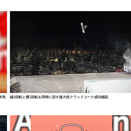
本気
縦4回転と横5回転を同時に回す超大技クワッドコーク成功秘話