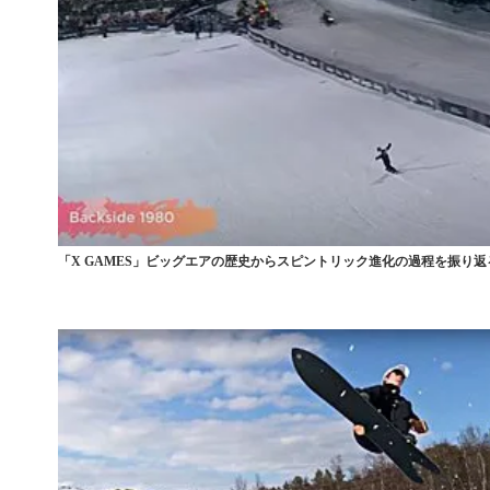
「X GAMES」ビッグエアの歴史からスピントリック進化の過程を振り返