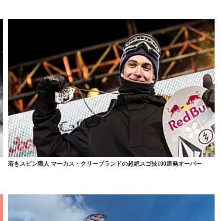
若きスピン職人 マーカス・クリーブランドの超絶スゴ技100連発オーバー