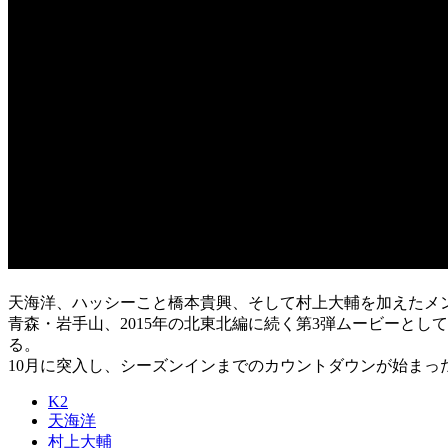
天海洋、ハッシーこと橋本貴興、そして村上大輔を加えたメンバ
青森・岩手山、2015年の北東北編に続く第3弾ムービーと
る。
10月に突入し、シーズンインまでのカウントダウンが始ま
K2
天海洋
村上大輔