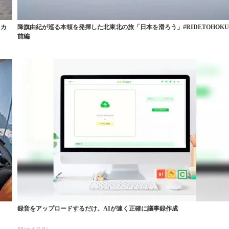
リカ
降旗由紀が巡る本領を発揮した北東北の旅「日本を滑ろう」#RIDETOHOK
前編
録音をアップロードするだけ。AIが速く正確に議事録作成
PR(カイタヨ)