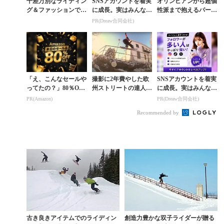
千差万別なライディン
SNSアカウントを着実
オリンピアンから超個
グ＆ファッションで楽
に成長。実はみんなコ
性派まで抱えるパーク
しめる春パーク
コ使ってます。
の聖地ラークスが贈る
PR(Dreaw合同会社)
『THE CRAP SHO
W』
「え、こんなセールや
撮影に2年費やした欧
SNSアカウントを着実
ってたの？」80％OFF
州ストリートの達人に
に成長。実はみんなコ
以上が続々登場！Am
よる『HEXAGON PR
コ使ってます。
PR(Amazon)
PR(Dreaw合同会社)
azonの本気が凄すぎる
OJECT』トニー・カ
Recommended by
ーケラ編
古き良きアイテムでのライディン
創造力豊かな双子ライダーが贈る