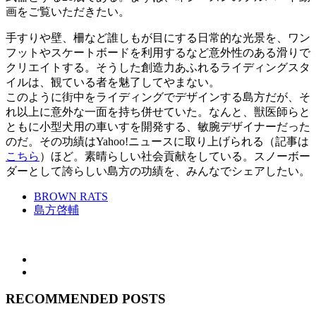
画をご覧いただきたい。
手すりや壁、柵など誰しもが目にする日常的な光景を、ワン
フットやスケートボードを利用するなど意外性のある滑りで
クリエイトする。そうした創造力あふれるライディングスタ
イルは、観ている者を魅了してやまない。
このように街中をライディングでデザインする島方だが、そ
れ以上に意外な一面を持ち併せていた。なんと、獣医師らと
ともに小型犬用の車いすを開発する、敏腕デザイナーだった
のだ。その功績はYahoo!ニュースに取り上げられる（記事は
こちら
）ほど。素晴らしい社会貢献をしている。スノーボー
ダーとして誇らしい島方の功績を、みんなでシェアしたい。
BROWN RATS
島方啓輔
RECOMMENDED POSTS