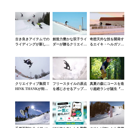
古き良きアイテムでの
創造力豊かな双子ライ
奇想天外な技を開発す
ライディングが新しい
ダーが贈るクリエイテ
るエイキ・ヘルガソン
温故知新セッション
ィブすぎるトリックた
が7年前に残した色あ
ち
せないフルパート
クリエイティブ集団 T
フリースタイルの原点
真夏の森にコースを造
HINK THANKが街中
を感じさせるアップカ
り超絶ランが誕生『E
の風景を一変させる遊
マー集団 MIZOUの20
NCHANTED FORES
び心あふれる滑り
18年を振り返る
T（魔法の森）』