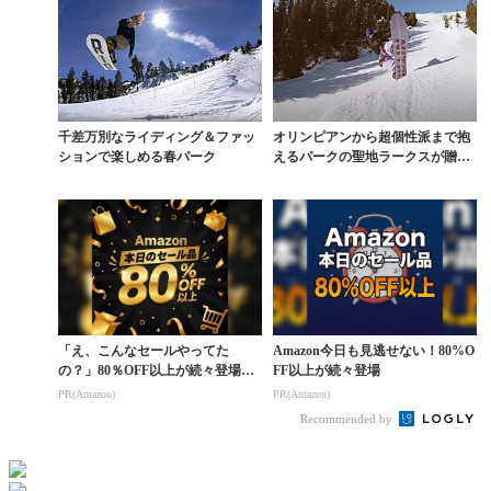
千差万別なライディング＆ファッ
オリンピアンから超個性派まで抱
ションで楽しめる春パーク
えるパークの聖地ラークスが贈る
『THE CRAP ...
「え、こんなセールやってた
Amazon今日も見逃せない！80%O
の？」80％OFF以上が続々登場！
FF以上が続々登場
Amazonの本気が...
PR(Amazon)
PR(Amazon)
Recommended by