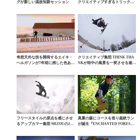
グが新しい温故知新セッション
クリエイティブすぎるトリックた
ち
奇想天外な技を開発するエイキ・
クリエイティブ集団 THINK THA
ヘルガソンが7年前に残した色あせ
NKが街中の風景を一変させる遊び
ないフルパート
心あふれる...
フリースタイルの原点を感じさせ
真夏の森にコースを造り超絶ラン
るアップカマー集団 MIZOUの201
が誕生『ENCHANTED FOREST
8年を振り返...
（魔法の森...