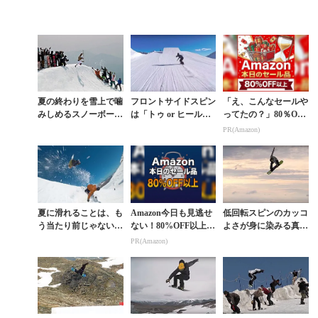
夏の終わりを雪上で噛
フロントサイドスピン
「え、こんなセールや
みしめるスノーボーダ
は「トゥ or ヒール」
ってたの？」80％OFF
ーたちの表現方法
どっちで抜く？
以上が続々登場！Am
PR(Amazon)
azonの本気が凄すぎる
夏に滑れることは、も
Amazon今日も見逃せ
低回転スピンのカッコ
う当たり前じゃない。
ない！80%OFF以上が
よさが身に染みる真夏
BURTONチームがヒ
続々登場
のパークセッション
PR(Amazon)
ンタートゥクス氷河で
過ごしたサマードリ...