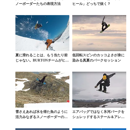
ノーボーダーたちの表現方法
ヒール」どっちで抜く？
夏に滑れることは、もう当たり前
低回転スピンのカッコよさが身に
じゃない。BURTONチームがヒン
染みる真夏のパークセッション
タートゥクス氷河...
雪さえあれば水を得た魚のように
エアバッグではなく氷河パークを
活力みなぎるスノーボーダーの本
シュレッドするステール＆アレッ
能を表現
クの夏