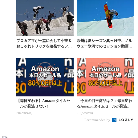
プロ＆アマが一堂に会して小技＆
欧州は夏シーズン真っ只中。ノル
おしゃれトリックを連発するフラ
ウェー氷河でのセッション動画が
ンスの夏
羨ましすぎる
【毎日変わる】Amazonタイムセ
「今日の目玉商品は？」毎日変わ
ールが見逃せない！
るAmazonタイムセールが見逃せ
ない
PR(Amazon)
PR(Amazon)
Recommended by