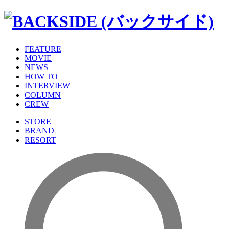
FEATURE
MOVIE
NEWS
HOW TO
INTERVIEW
COLUMN
CREW
STORE
BRAND
RESORT