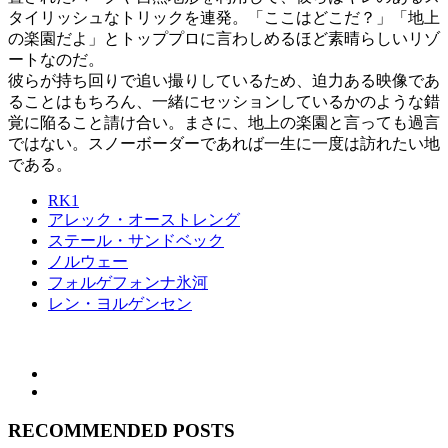
タイリッシュなトリックを連発。「ここはどこだ？」「地上
の楽園だよ」とトッププロに言わしめるほど素晴らしいリゾ
ートなのだ。
彼らが持ち回りで追い撮りしているため、迫力ある映像であ
ることはもちろん、一緒にセッションしているかのような錯
覚に陥ること請け合い。まさに、地上の楽園と言っても過言
ではない。スノーボーダーであれば一生に一度は訪れたい地
である。
RK1
アレック・オーストレング
ステール・サンドベック
ノルウェー
フォルゲフォンナ氷河
レン・ヨルゲンセン
RECOMMENDED POSTS