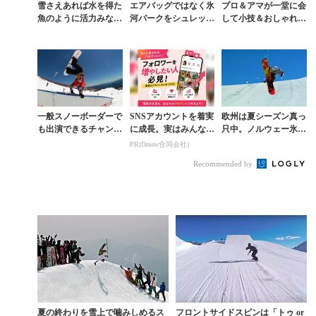
雪さえあれば水を得た
エアバッグではなく氷
プロ＆アマが一堂に会
魚のように活力みなぎ
河パークをシュレッド
して小技＆おしゃれト
るスノーボーダーの本
するステール＆アレッ
リックを連発するフラ
能を表現
クの夏
ンスの夏
一般スノーボーダーで
SNSアカウントを着実
欧州は夏シーズン真っ
も出演できるチャン
に成長。実はみんなコ
只中。ノルウェー氷河
ス！ 夢の楽園サマー
コ使ってます。
でのセッション動画が
PR(Dreaw合同会社)
キャンプ
羨ましすぎる
Recommended by
夏の終わりを雪上で噛みしめるス
フロントサイドスピンは「トゥ or