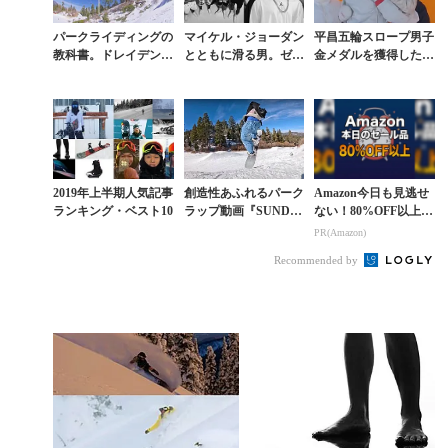
パークライディングの
マイケル・ジョーダン
平昌五輪スロープ男子
教科書。ドレイデン・
とともに滑る男。ゼ
金メダルを獲得したレ
ガードナー主演『SU
ブ・パウエル、JORD
ッド・ジェラードの卓
NDAY IN THE PAR
AN BRANDの40周年
越した滑り
K』エピソ...
イベントで存在...
2019年上半期人気記事
創造性あふれるパーク
Amazon今日も見逃せ
ランキング・ベスト10
ラップ動画『SUNDA
ない！80%OFF以上が
Y IN THE PARK』第4
続々登場
PR(Amazon)
弾が参考になる
Recommended by