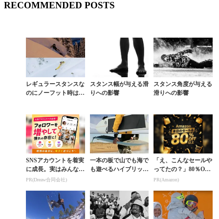
RECOMMENDED POSTS
レギュラースタンスな
スタンス幅が与える滑
スタンス角度が与える
のにノーフット時はグ
りへの影響
滑りへの影響
ーフィーでパウダーを
切り裂く男
SNSアカウントを着実
一本の板で山でも海で
「え、こんなセールや
に成長。実はみんなコ
も遊べるハイブリッド
ってたの？」80％OFF
コ使ってます。
ボードの実力とは
以上が続々登場！Am
PR(Dreaw合同会社)
PR(Amazon)
azonの本気が凄すぎる