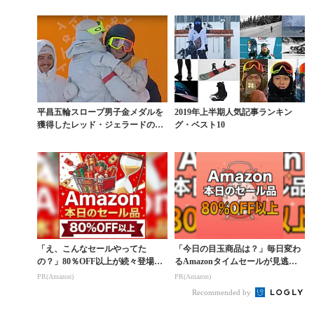
DAY IN TH...
BRANDの4...
平昌五輪スロープ男子金メダルを
2019年上半期人気記事ランキン
獲得したレッド・ジェラードの卓
グ・ベスト10
越した滑り
「え、こんなセールやってた
「今日の目玉商品は？」毎日変わ
の？」80％OFF以上が続々登場！
るAmazonタイムセールが見逃せ
Amazonの本気が...
ない
PR(Amazon)
PR(Amazon)
Recommended by