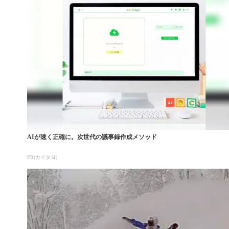
AIが速く正確に。次世代の議事録作成メソッド
PR(カイタヨ)