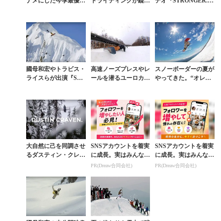
ナメにした今季最優秀
トライディングが繰り
デオ『STRONGER.』
作品『STRONGER.』
出された『STRONGE
のすべてを振り返る
舞台裏ムービー
R.』舞台裏
國母和宏やトラビス・
高速ノーズプレスやレ
スノーボーダーの夏が
ライスらが出演『STR
ールを潜るユーロカー
やってきた。“オレゴ
ONGER.』48時間限定
ブなど手に届きそうな
ン富士”でサマーキャ
フリー公開
アクション集
ンプが開幕
大自然に己を同調させ
SNSアカウントを着実
SNSアカウントを着実
るダスティン・クレイ
に成長。実はみんなコ
に成長。実はみんなコ
ブン『STRONGER.』
コ使ってます。
コ使ってます。
PR(Dreaw合同会社)
PR(Dreaw合同会社)
フルパート