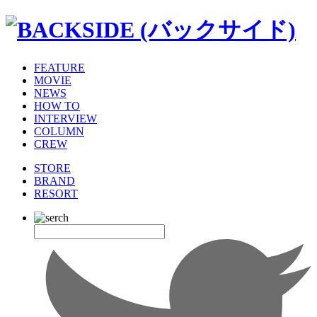
FEATURE
MOVIE
NEWS
HOW TO
INTERVIEW
COLUMN
CREW
STORE
BRAND
RESORT