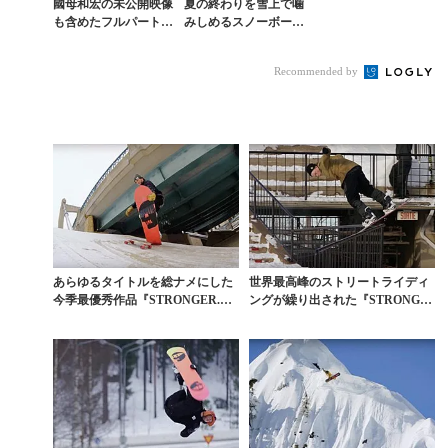
國母和宏の未公開映像
夏の終わりを雪上で噛
も含めたフルパート
みしめるスノーボーダ
『NEVER ENOUGH
ーたちの表現方法
TIME』
Recommended by
あらゆるタイトルを総ナメにした
世界最高峰のストリートライディ
今季最優秀作品『STRONGER.』
ングが繰り出された『STRONGE
舞台裏ムービー
R.』舞台裏