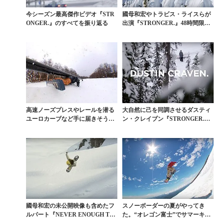
今シーズン最高傑作ビデオ『STR
國母和宏やトラビス・ライスらが
ONGER.』のすべてを振り返る
出演『STRONGER.』48時間限定
フリー公開
高速ノーズプレスやレールを潜る
大自然に己を同調させるダスティ
ユーロカーブなど手に届きそうな
ン・クレイブン『STRONGER.』
アクション集
フルパート
國母和宏の未公開映像も含めたフ
スノーボーダーの夏がやってき
ルパート『NEVER ENOUGH TIM
た。“オレゴン富士”でサマーキャ