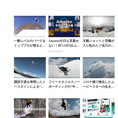
一般レベルのパークを
Amazon今日も見逃せ
主観ショットと空撮が
トッププロが滑るとこ
ない！80%OFF以上が
入り乱れたド迫力の最
うなる
続々登場
先端バックカントリー
PR(Amazon)
フリースタイル
競技引退を表明したト
フリースタイルスノー
コロナ禍で進化したム
ースタインによる“魅
ボーディングの“中毒
ービースターの生き
せる”ことに徹したパ
性”をトースタイン・
方。トースタイン・ホ
ークラップ
ホーグモが表現
ーグモ『FLYT』予告
編