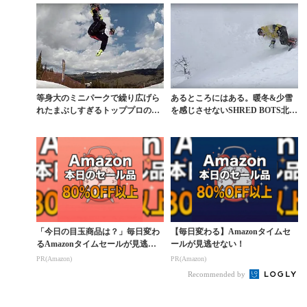
等身大のミニパークで繰り広げら
あるところにはある。暖冬&少雪
れたまぶしすぎるトッププロの滑
を感じさせないSHRED BOTS北海
り
道ムービー
「今日の目玉商品は？」毎日変わ
【毎日変わる】Amazonタイムセ
るAmazonタイムセールが見逃せ
ールが見逃せない！
ない
PR(Amazon)
PR(Amazon)
Recommended by