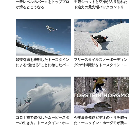
一般レベルのパークをトッププロ
主観ショットと空撮が入り乱れた
が滑るとこうなる
ド迫力の最先端バックカントリー
フリースタイル
競技引退を表明したトースタイン
フリースタイルスノーボーディン
による“魅せる”ことに徹したパー
グの“中毒性”をトースタイン・ホ
クラップ
ーグモが表現
コロナ禍で進化したムービースタ
今季最高傑作ビデオのトリを飾っ
ーの生き方。トースタイン・ホー
たトースタイン・ホーグモが残し
グモ『FLYT』予告...
た5分超の映像美