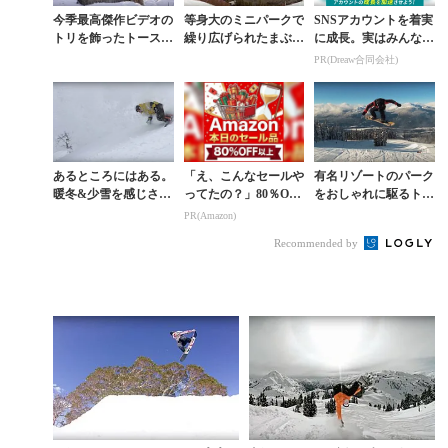
今季最高傑作ビデオの
等身大のミニパークで
SNSアカウントを着実
トリを飾ったトースタ
繰り広げられたまぶし
に成長。実はみんなコ
イン・ホーグモが残し
すぎるトッププロの滑
コ使ってます。
PR(Dreaw合同会社)
た5分超の映像美
り
あるところにはある。
「え、こんなセールや
有名リゾートのパーク
暖冬&少雪を感じさせ
ってたの？」80％OFF
をおしゃれに駆るトー
ないSHRED BOTS北
以上が続々登場！Am
スタイン・ホーグモ最
PR(Amazon)
海道ムービー
azonの本気が凄すぎる
新ムービー
Recommended by