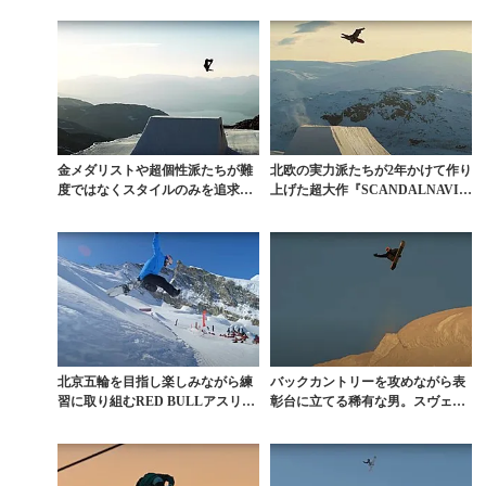
金メダリストや超個性派たちが難
北欧の実力派たちが2年かけて作り
度ではなくスタイルのみを追求し
上げた超大作『SCANDALNAVIA
た美セッション
NS』本編
北京五輪を目指し楽しみながら練
バックカントリーを攻めながら表
習に取り組むRED BULLアスリー
彰台に立てる稀有な男。スヴェ
トたちの素顔
ン・ソーグレン『INN...