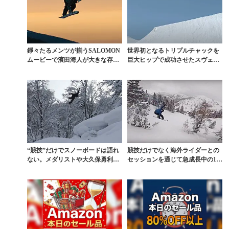
錚々たるメンツが揃うSALOMON
世界初となるトリプルチャックを
ムービーで濱田海人が大きな存在
巨大ヒップで成功させたスヴェ
感を放つ
ン・ソーグレン
“競技”だけでスノーボードは語れ
競技だけでなく海外ライダーとの
ない。メダリストや大久保勇利
セッションを通じて急成長中の19
ら、五輪の舞台を知る...
歳 相澤亮