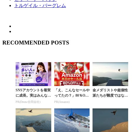
トルゲイル・バーグレム
RECOMMENDED POSTS
SNSアカウントを着実
「え、こんなセールや
金メダリストや超個性
に成長。実はみんなコ
ってたの？」80％OFF
派たちが難度ではなく
コ使ってます。
以上が続々登場！Am
スタイルのみを追求し
PR(Dreaw合同会社)
PR(Amazon)
azonの本気が凄すぎる
た美セッション