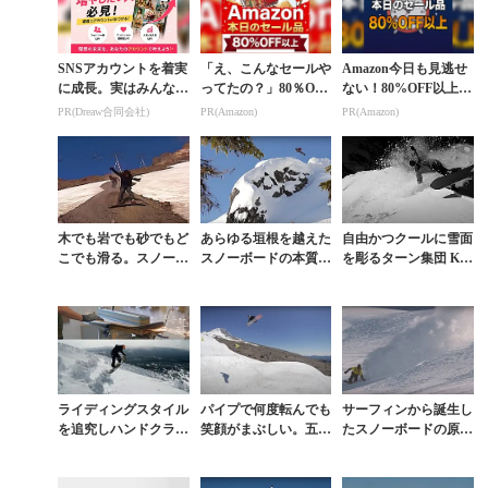
SNSアカウントを着実
「え、こんなセールや
Amazon今日も見逃せ
に成長。実はみんなコ
ってたの？」80％OFF
ない！80%OFF以上が
コ使ってます。
以上が続々登場！Am
続々登場
PR(Dreaw合同会社)
PR(Amazon)
PR(Amazon)
azonの本気が凄すぎる
木でも岩でも砂でもど
あらゆる垣根を越えた
自由かつクールに雪面
こでも滑る。スノーボ
スノーボードの本質を
を彫るターン集団 KO
ードを愛しすぎた男た
写し出す秀作『HAIL
RUA SHAPES『RAI
ちの物語
MARY』全編
N DOGS』本編
ライディングスタイル
パイプで何度転んでも
サーフィンから誕生し
を追究しハンドクラフ
笑顔がまぶしい。五輪
たスノーボードの原点
トされた板で滑るとい
スロープ金メダル候補
回帰を表現
う潮流
筆頭のゾーイが迎える
オリンピックイヤー