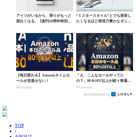
アイツがいるから、滑りがもっと
“ミスタースタイル”とでも形容し
面白くなる。【創刊10周年特別企
たくなるほど表現力豊かなダニ
画】ISSUE 3...
ー・デイビスの滑り
【毎日変わる】Amazonタイムセ
「え、こんなセールやってた
ールが見逃せない！
の？」80％OFF以上が続々登場！
Amazonの本気が...
PR(Amazon)
PR(Amazon)
Recommended by
TOP
/
ABOUT