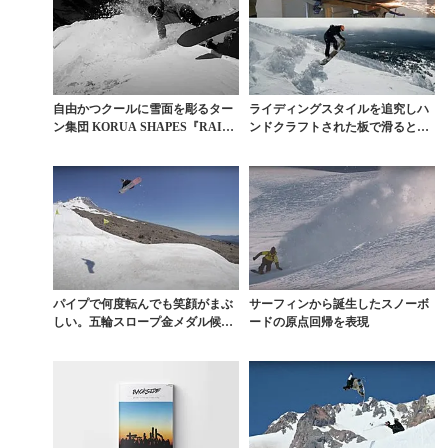
自由かつクールに雪面を彫るター
ライディングスタイルを追究しハ
ン集団 KORUA SHAPES『RAIN
ンドクラフトされた板で滑るとい
DOG...
う潮流
パイプで何度転んでも笑顔がまぶ
サーフィンから誕生したスノーボ
しい。五輪スロープ金メダル候補
ードの原点回帰を表現
筆頭のゾーイが迎える...