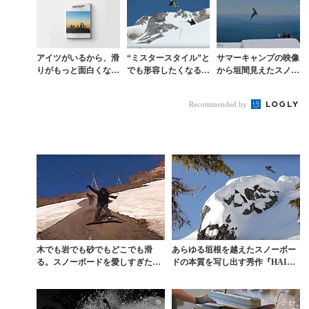
の...
アイツがいるから、滑
“ミスタースタイル”と
サマーキャンプの映像
りがもっと面白くな
でも形容したくなるほ
から垣間見えたスノー
る。【創刊10周年特別
ど表現力豊かなダニ
ボードの魅力や本質
企画】ISSUE 3「スノ
ー・デイビスの滑り
Recommended by
ーボードと仲間...
木でも岩でも砂でもどこでも滑
あらゆる垣根を越えたスノーボー
る。スノーボードを愛しすぎた男
ドの本質を写し出す秀作『HAIL
たちの物語
MARY』全編