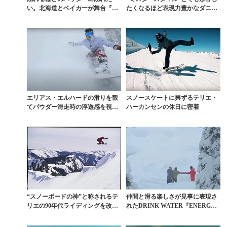
い。北海道とベイカーが舞台『NO
たくなるほど表現力豊かなダニ
THING』本編
ー・デイビスの滑り
エリアス・エルハードの滑りを観
スノースケートに興ずるテリエ・
てパウダー滑走時の浮遊感を視覚
ハーカンセンの休日に密着
から感じとれ
“スノーボードの神”と称されるテ
仲間と滑る楽しさが見事に表現さ
リエの90年代ライディングを改め
れたDRINK WATER『ENERG
て観る
Y』