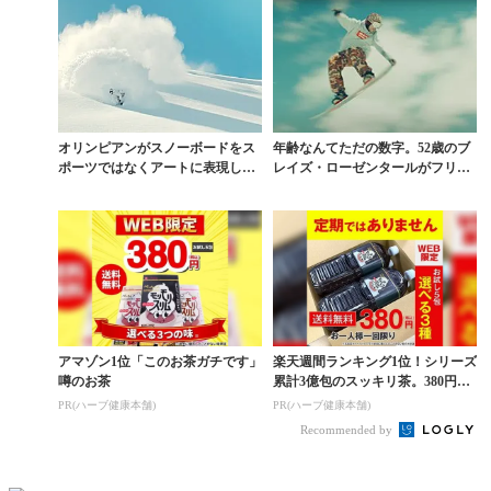
オリンピアンがスノーボードをス
年齢なんてただの数字。52歳のブ
ポーツではなくアートに表現した
レイズ・ローゼンタールがフリー
新感覚ムービー
スタイルに滑りまく...
アマゾン1位「このお茶ガチです」
楽天週間ランキング1位！シリーズ
噂のお茶
累計3億包のスッキリ茶。380円で
お試し
PR(ハーブ健康本舗)
PR(ハーブ健康本舗)
Recommended by