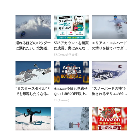
溺れるほどのパウダー
SNSアカウントを着実
エリアス・エルハード
に溺れたい。北海道と
に成長。実はみんなコ
の滑りを観てパウダー
ベイカーが舞台『NO
コ使ってます。
滑走時の浮遊感を視覚
PR(Dreaw合同会社)
THING』本編
から感じとれ
“ミスタースタイル”と
Amazon今日も見逃せ
“スノーボードの神”と
でも形容したくなるほ
ない！80%OFF以上が
称されるテリエの90年
ど表現力豊かなダニ
続々登場
代ライディングを改め
PR(Amazon)
ー・デイビスの滑り
て観る