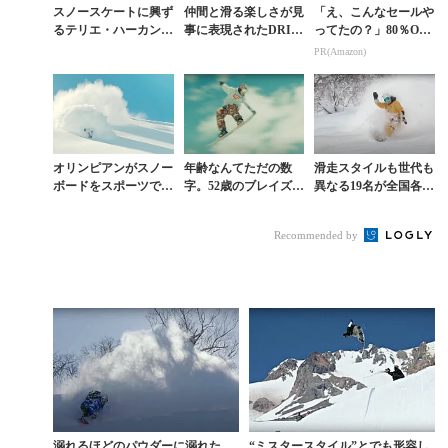
スノースケートに興ず
仲間と滑る楽しさが見
「え、こんなセールや
るテリエ・ハーカンセ
事に表現されたDRIN
ってたの？」80％OFF
ンの休日に密着
K WATER『ENERG
以上が続々登場！Am
PR(Amazon)
Y』
azonの本気が凄すぎる
オリンピアンがスノー
年齢なんてただの数
滑走スタイルも世代も
ボードをスポーツでは
字。52歳のブレイズ・
異なる19名が全国各地
なくアートに表現した
ローゼンタールがフリ
の雪山で表現するK2
新感覚ムービー
ースタイルに滑りまく
ジャパンチーム動画
Recommended by
る動画
溺れるほどのパウダーに溺れた
“ミスタースタイル”とでも形容し