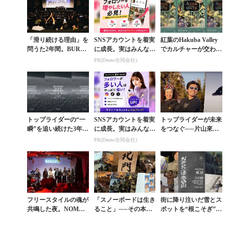
「滑り続ける理由」を
SNSアカウントを着実
紅葉のHakuba Valley
問うた2年間。BURT
に成長。実はみんなコ
でカルチャーが交わる
ON × RED BULL『PA
コ使ってます。
夜。野外フィルムフェ
PR(Dreaw合同会社)
VED』が描くスノー
ス「AREA UNITE 2...
ボード...
トップライダーの“一
SNSアカウントを着実
トップライダーが未来
瞬”を追い続けた3年間
に成長。実はみんなコ
をつなぐ──片山來夢
の集大成。松田健太郎
コ使ってます。
と大塚健も参加した
PR(Dreaw合同会社)
「22–25」写真展が札
「LOW MAINTENA
幌で一夜限り開...
NCE」若手ライ...
フリースタイルの魂が
「スノーボードは生き
街に降り注いだ雪とス
共鳴した夜。NOMAD
ること」──その本質
ポットを“根こそぎ”追
IK『GYPSY Ⅱ』東京
が刻まれたムービーが
いかけた冬。『NEKO
プレミアに見るカルチ
世界基準で豊作。プレ
SOGI』が映し出す、