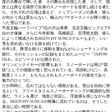
度の大舞台で輝いた者、その舞台を目指した者、そして、競
技とは異なる場所で自身のスノーボードを追求し続ける者た
ち。それぞれの立場は違えど、トップシーズンの真冬、彼ら
が向かう先は変わらない。極上のパウダースノーが降り積も
った雪山である。
平昌五輪ハーフパイプ7位の片山來夢、北京五輪ビッグエア9
位の大塚健、さらに今井郁海、高橋龍正、宮澤悠太朗。彼ら
によって構成されるSKETCHY SUNCAクルーもまた、いい
雪を求め追いかける旅を続けている。
今年1月。降雪を頼りに移動を重ねながらシューティングを
敢行。そのセッションの記録をまとめたムービー『JAPOW
FILE』エピソード1が公開された。
オリンピックイヤーの影響もあり、スノーボードは再び“競
技”としての側面が強く照らされている。高回転スピン、高
難度トリック。もちろんそれもスノーボードの進化であり、
魅力のひとつだ。
だが同時に、忘れてはならない感覚がある。雪山を自由に滑
るという、フリースタイルスノーボーディングの根源的な快
感だ。ラインを選び、地形と対話し、浮遊感を感じながら滑
る。SKETCHY SUNCAの映像に流れているのは、そうした
原点に近い時間である。
このムービーが表現しているのはトリックの難度ではない。