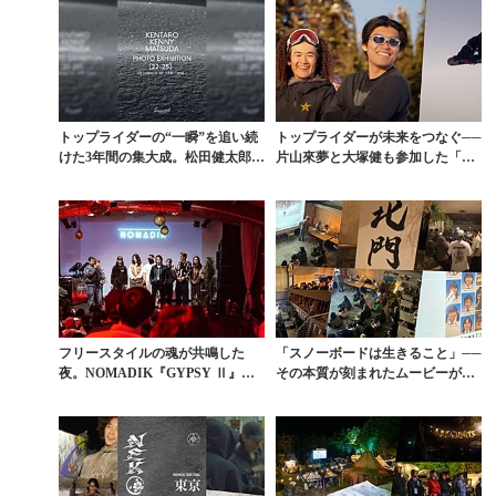
トップライダーの“一瞬”を追い続
トップライダーが未来をつなぐ──
けた3年間の集大成。松田健太郎
片山來夢と大塚健も参加した「LO
「22–25」写真...
W MAINTE...
フリースタイルの魂が共鳴した
「スノーボードは生きること」──
夜。NOMADIK『GYPSY Ⅱ』東
その本質が刻まれたムービーが世
京プレミアに見...
界基準で豊作。プレ...