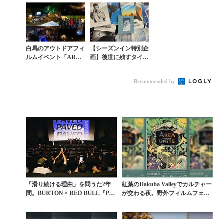
ャーの熱
ミアへ足を運べ
ストリートスノ...
白馬のアウトドアフィ
【シーズンイン特別企
ルムイベント「AREA
画】後世に残すタイム
UNITE」の大スクリ
レスな弊誌バックナン
ーンがつないだ、ロー
バー期間限定割引販売
Recommended by
カルの熱とカル...
「滑り続ける理由」を問うた2年
紅葉のHakuba Valleyでカルチャー
間。BURTON × RED BULL『PAV
が交わる夜。野外フィルムフェス
ED...
「AR...