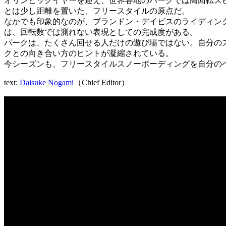
オリンピックイヤーを迎え、世界各地のパークでは高回転ス
とは少し距離を置いた、フリースタイルの原点だ。
なかでも印象的なのが、ブランドン・デイビスのライディン
は、回転数では測れない表現としての完成度がある。
パークは、たくさん回せる人だけの遊び場ではない。自分のスタ
クとの向き合い方のヒントが凝縮されている。
今シーズンも、フリースタイルスノーボーディングを自分の
text:
Daisuke Nogami
（Chief Editor）