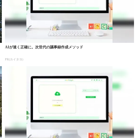
AIが速く正確に。次世代の議事録作成メソッド
PR(カイタヨ)