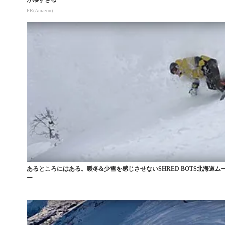
PR(Amazon)
あるところにはある。暖冬&少雪を感じさせないSHRED BOTS北海道ム
ー