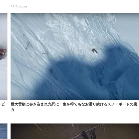
PR(Amazon)
ービ
巨大雪崩に巻き込まれ九死に一生を得てもなお滑り続けるスノーボードの魔
力