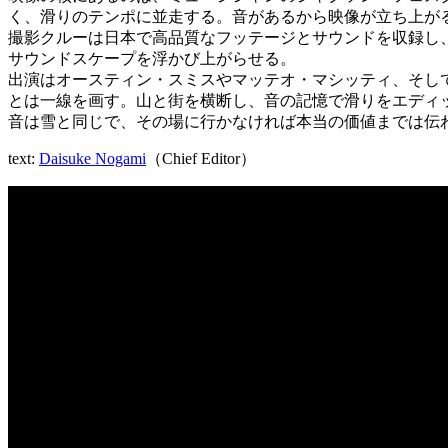
く、滑りのテンポに並走する。音があるから映像が立ち上が
撮影クルーは日本で高品質なフッテージとサウンドを収録し
サウンドスケープを浮かび上がらせる。
出演はオースティン・スミスやマッテオ・マシッティ、そして
とは一線を画す。山と街を横断し、音の記憶で滑りをエディ
音は雪と同じで、その場に行かなければ本当の価値までは伝わらない。
text:
Daisuke Nogami
（Chief Editor）