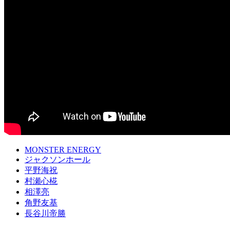
MONSTER ENERGY
ジャクソンホール
平野海祝
村瀬心椛
相澤亮
角野友基
長谷川帝勝