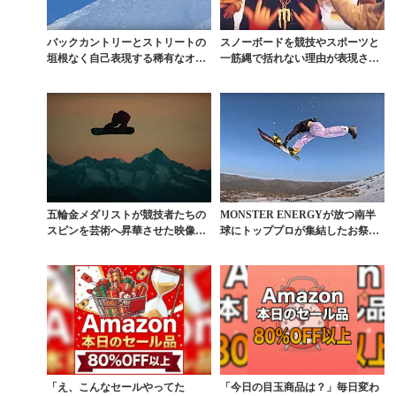
バックカントリーとストリートの
スノーボードを競技やスポーツと
垣根なく自己表現する稀有なオリ
一筋縄で括れない理由が表現され
ンピアンに注目
たムービー
五輪金メダリストが競技者たちの
MONSTER ENERGYが放つ南半
スピンを芸術へ昇華させた映像作
球にトッププロが集結したお祭り
品『GLACIAL』
「BUSH ...
「え、こんなセールやってた
「今日の目玉商品は？」毎日変わ