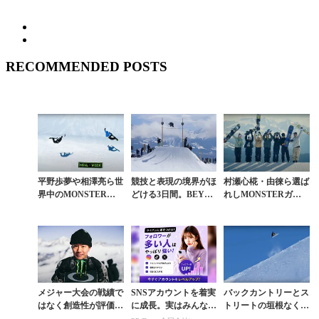
RECOMMENDED POSTS
平野歩夢や相澤亮ら世
競技と表現の境界がほ
村瀬心椛・由徠ら選ば
界中のMONSTERラ
どける3日間。BEYO
れしMONSTERガー
イダーが一堂に会した
ND MEDALS「LAST
ルたちの超絶スタイリ
世界一のセッション
DANCE」が示したフ
ッシュな空中遊泳
「HELL WEEK...
リース...
メジャー大会の戦績で
SNSアカウントを着実
バックカントリーとス
はなく創造性が評価さ
に成長。実はみんなコ
トリートの垣根なく自
れビッグスポンサーを
コ使ってます。
己表現する稀有なオリ