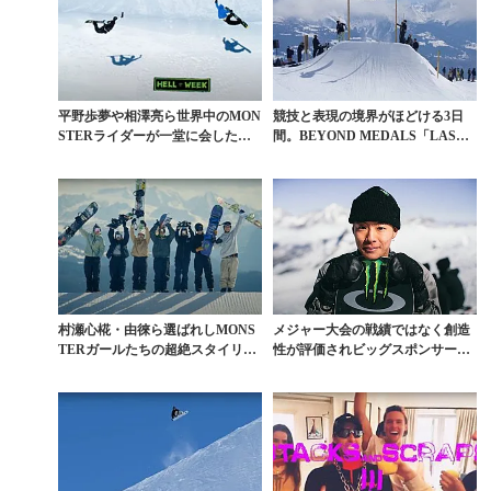
平野歩夢や相澤亮ら世界中のMON
競技と表現の境界がほどける3日
STERライダーが一堂に会した世
間。BEYOND MEDALS「LAST
界一のセッション...
DANC...
村瀬心椛・由徠ら選ばれしMONS
メジャー大会の戦績ではなく創造
TERガールたちの超絶スタイリッ
性が評価されビッグスポンサーを
シュな空中遊泳
獲得した相澤亮