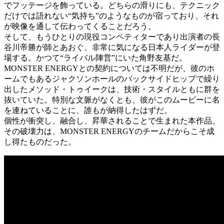
でフッテージを飾っている。どちらの滑りにも、テクニック
だけでは語れない“気持ち”のようなものが宿っており、それ
が映像を通して伝わってくることだろう。
そして、もうひとりの現役コンペティターであり出演者の長
谷川帝勝が師とあおぐ、非常に気になる日本人ライダーが登
場する。かつて“ライバル陣営”にいた角野友基だ。
MONSTER ENERGYとの契約については不明だが、彼のホ
ームでもあるジャクソンホールのバックサイドヒップで繰り
出したメソッド・トゥイークは、技術・スタイルともに群を
抜いていた。特別な文脈がなくとも、彼がこのムービーに名
を連ねていることに、誰もが納得したはずだ。
個性が衝突し、融合し、昇華されることで生まれた本作品。
その破壊力は、MONSTER ENERGYのチームだからこそ成
し得たものだった。