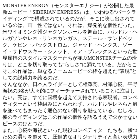
MONSTER ENERGY（モンスターエナジー）が公開した最
新ムービー『SIBERIAN EXPRESS』は、いわゆる“パークラ
イディング”で構成されているのだが、そこに映し出されて
いるのは、画一性ではない。それは、爆発的な個性だった。
米ワイオミング州ジャクソンホールを舞台に、ハルドル・ヘ
ルガソンやレネ・リンネカンガス、ステール・サンドベッ
ク、ケビン・バックストロム、ジャッド・ヘンクス、ゾー
イ・サドウスキー・シノット、ミア・ブルックスといった世
界屈指のスタイルマスターたちが並ぶMONSTERチームの滑
りは、どこを切り取っても“らしさ”に満ちている。だからこ
そこの作品は、単なるチームムービーの枠を超えた“表現”と
しての説得力を誇るのだ。
そんななか、日本人ライダーとして相澤亮、村瀬心椛、平野
海祝の3名が大々的にフィーチャーされていることに注目し
たい。亮は、すでに国境を越えて支持される表現者。コンペ
ティターという枠組みにとらわれず、ハルドルやレネらと肩
を並べてもまったく遜色のない滑りを魅せている。むしろ、
彼のライディングはこの作品の個性を語るうえで欠かせない
ピースのひとつだ。
また、心椛や海祝といった現役コンペティターたちも、勝つ
ための滑りを超えて、圧倒的なオリジナリティと高い表現力