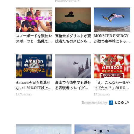
PR(Dreaw合同会社)
獲得した相澤亮
ンピアンに注目
スノーボードを競技や
五輪金メダリストが競
MONSTER ENERGY
スポーツと一筋縄で括
技者たちのスピンを芸
が放つ南半球にトップ
れない理由が表現され
術へ昇華させた映像作
プロが集結したお祭り
たムービー
品『GLACIAL』
「BUSH DOOF」
Amazon今日も見逃せ
裏山でも街中でも魅せ
「え、こんなセールや
ない！80%OFF以上が
る表現者 クレイグ・
ってたの？」80％OFF
続々登場
マクモリス作品『FIX
以上が続々登場！Am
PR(Amazon)
PR(Amazon)
IN』予告編
azonの本気が凄すぎる
Recommended by