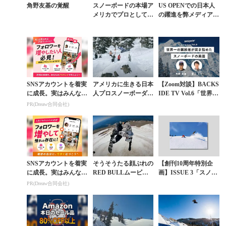
角野友基の覚醒
スノーボードの本場ア
US OPENでの日本人
メリカでプロとして生
の躍進を弊メディア編
きる角野友基物語『H
集長・野上大介がNu
AVOC』開幕
mber Webに寄稿
SNSアカウントを着実
アメリカに生きる日本
【Zoom対談】BACKS
に成長。実はみんなコ
人プロスノーボーダー
IDE TV Vol.6「世界一
コ使ってます。
角野友基が大きな存在
の競技者が突き詰めた
PR(Dreaw合同会社)
感を示す。主演作『A
スノーボードの真価」
IRLOOM』を観...
SNSアカウントを着実
そうそうたる顔ぶれの
【創刊10周年特別企
に成長。実はみんなコ
RED BULLムービー
画】ISSUE 3「スノー
コ使ってます。
のトリを飾った角野友
ボードと仲間と絆」岡
PR(Dreaw合同会社)
基の真価
本圭司×角野友基 〈第
4章〉“親子...