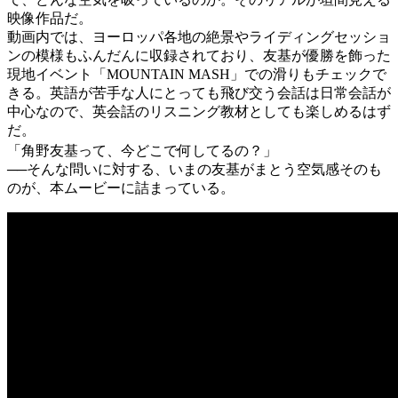
映像作品だ。
動画内では、ヨーロッパ各地の絶景やライディングセッショ
ンの模様もふんだんに収録されており、友基が優勝を飾った
現地イベント「MOUNTAIN MASH」での滑りもチェックで
きる。英語が苦手な人にとっても飛び交う会話は日常会話が
中心なので、英会話のリスニング教材としても楽しめるはず
だ。
「角野友基って、今どこで何してるの？」
──そんな問いに対する、いまの友基がまとう空気感そのも
のが、本ムービーに詰まっている。