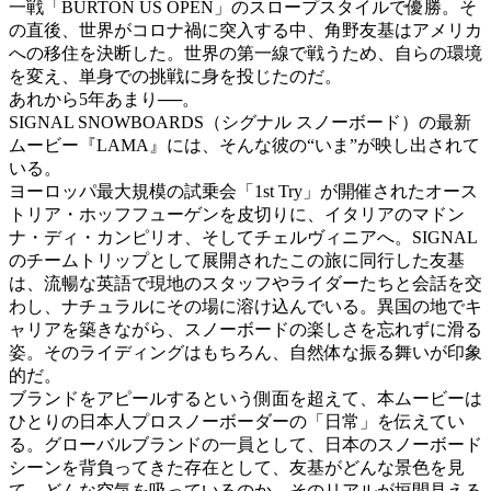
一戦「BURTON US OPEN」のスロープスタイルで優勝。そ
の直後、世界がコロナ禍に突入する中、角野友基はアメリカ
への移住を決断した。世界の第一線で戦うため、自らの環境
を変え、単身での挑戦に身を投じたのだ。
あれから5年あまり──。
SIGNAL SNOWBOARDS（シグナル スノーボード）の最新
ムービー『LAMA』には、そんな彼の“いま”が映し出されて
いる。
ヨーロッパ最大規模の試乗会「1st Try」が開催されたオース
トリア・ホッフフューゲンを皮切りに、イタリアのマドン
ナ・ディ・カンピリオ、そしてチェルヴィニアへ。SIGNAL
のチームトリップとして展開されたこの旅に同行した友基
は、流暢な英語で現地のスタッフやライダーたちと会話を交
わし、ナチュラルにその場に溶け込んでいる。異国の地でキ
ャリアを築きながら、スノーボードの楽しさを忘れずに滑る
姿。そのライディングはもちろん、自然体な振る舞いが印象
的だ。
ブランドをアピールするという側面を超えて、本ムービーは
ひとりの日本人プロスノーボーダーの「日常」を伝えてい
る。グローバルブランドの一員として、日本のスノーボード
シーンを背負ってきた存在として、友基がどんな景色を見
て、どんな空気を吸っているのか。そのリアルが垣間見える