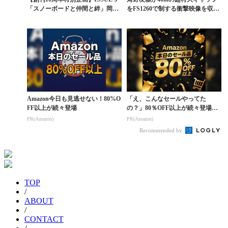
「スノーボードと仲間と絆」岡本
をFS1260で制する衝撃映像を収め
圭司×角野友...
た作品『BL...
Amazon今日も見逃せない！80%O
「え、こんなセールやってた
FF以上が続々登場
の？」80％OFF以上が続々登場！
Amazonの本気が...
PR(Amazon)
PR(Amazon)
Recommended by
TOP
/
ABOUT
/
CONTACT