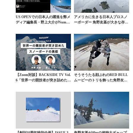
US OPENでの日本人の躍進を弊メ
アメリカに生きる日本人プロスノ
ディア編集長・野上大介がNumbe
ーボーダー 角野友基が大きな存在
r Web...
感を示す。主演作『...
【Zoom対談】BACKSIDE TV Vol.
そうそうたる顔ぶれのRED BULL
6「世界一の競技者が突き詰めた
ムービーのトリを飾った角野友基
ス...
の真価
【創刊10周年特別企画】ISSUE 3
角野友基が40mの超特大ギャップ