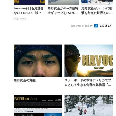
Amazon今日も見逃せ
角野友基が40mの超特
角野友基がシーンに衝
ない！80%OFF以上が
大ギャップをFS1260
撃を与えた世界初の連
続々登場
で制する衝撃映像を収
続トリプルコーク1620
PR(Amazon)
めた作品『BLINK』
を振り返る
Recommended by
角野友基の覚醒
スノーボードの本場アメリカでプ
ロとして生きる角野友基物語『HA
VOC』開幕