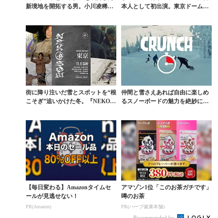
新境地を開拓する男。小川凌稀の
本人として初出演。東京ドームを
フルパート動画が米R...
揺らした熱き男 田原...
街に降り注いだ雪とスポットを“根
仲間と雪さえあれば自由に楽しめ
こそぎ”追いかけた冬。『NEKOS
るスノーボードの魅力を絶妙に表
OGI』が映し...
現
【毎日変わる】Amazonタイムセ
アマゾン1位「このお茶ガチです」
ールが見逃せない！
噂のお茶
PR(Amazon)
PR(ハーブ健康本舗)
Recommended by