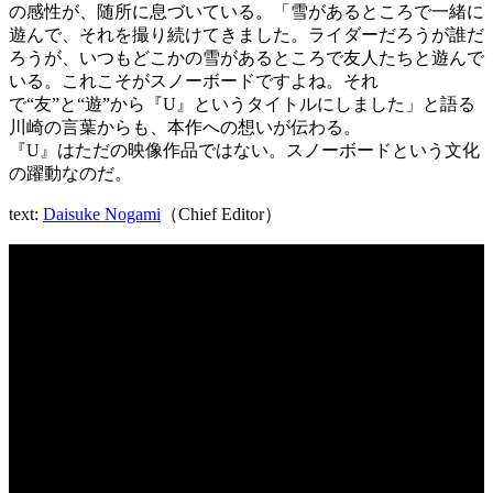
の感性が、随所に息づいている。「雪があるところで一緒に
遊んで、それを撮り続けてきました。ライダーだろうが誰だ
ろうが、いつもどこかの雪があるところで友人たちと遊んで
いる。これこそがスノーボードですよね。それ
で“友”と“遊”から『U』というタイトルにしました」と語る
川崎の言葉からも、本作への想いが伝わる。
『U』はただの映像作品ではない。スノーボードという文化
の躍動なのだ。
text:
Daisuke Nogami
（Chief Editor）