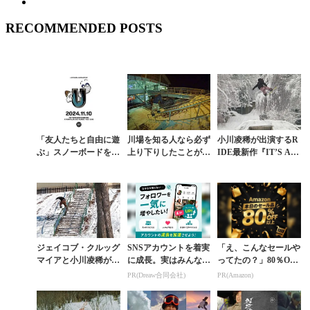
RECOMMENDED POSTS
「友人たちと自由に遊
川場を知る人なら必ず
小川凌稀が出演するR
ぶ」スノーボードを上
上り下りしたことがあ
IDE最新作『IT’S A M
質かつ最大限に表現し
る階段で小川凌稀と久
ESS』予告編公開。ス
た映像作品『U』11月
保田空也がまさかのセ
トリートスノーボーデ
10日（日）プレミ...
ッション
ィングの...
ジェイコブ・クルッグ
SNSアカウントを着実
「え、こんなセールや
マイアと小川凌稀が刻
に成長。実はみんなコ
ってたの？」80％OFF
むストリートの核心。
コ使ってます。
以上が続々登場！Am
PR(Dreaw合同会社)
PR(Amazon)
RIDE『IT’S A MES
azonの本気が凄すぎる
S』が描く...