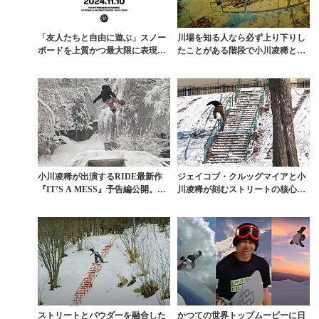
「友人たちと自由に遊ぶ」スノー
川場を知る人なら必ず上り下りし
ボードを上質かつ最大限に表現し
たことがある階段で小川凌稀と久
た映像作品『U』11...
保田空也がまさかのセ...
小川凌稀が出演するRIDE最新作
ジェイコブ・クルッグマイアと小
『IT’S A MESS』予告編公開。ス
川凌稀が刻むストリートの核心。
トリート...
RIDE『IT’S ...
ストリートとパウダーを融合した
かつての世界トップムービーに日