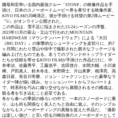
國母和宏率いる国内最強クルー「STONP」の映像作品を手
掛け、日本のスノーボードムービー界を牽引する映像作家、
KIYO FILMの川崎清正。彼が手掛ける待望の第2弾ムービー
『U』がオンライン公開された。
この作品は、雪不足に悩まされた23-24シーズンの序盤、
2023年11月の富山・立山で行われたMOUNTAIN
HARDWEAR（マウンテンハードウェア）による『大日
（BIG DAY）』の衝撃的なシューティングを皮切りに、約7
ヶ月間にわたり雪山や街中で撮影された膨大なフッテージを
編み上げたものである。名うてのブランドやトップライダー
たちが信頼を寄せるKIYO FILMが手掛けた作品だけに、中
井孝治、佐藤秀平、工藤洸平、吉田啓介、水間大輔、小川凌
稀、戸田真人、鈴木冬生、米野舜士、片山來夢、相澤亮、高
森日葵、長谷川帝勝、ジョン・ジャクソンといった豪華なラ
イダー陣が揃い踏み。セッションパートからフルパートま
で、時系列を巧みに織り交ぜながら展開されるその構成は、
観る者を引き込むこと必至である。
冬から春への季節の移ろいの中で、一本のスノーボードに乗
り、山も街も関係なく友人たちと自由に遊ぶ。そのシンプル
ながらもスノーボーディングの真髄を捉えた作品だ。「撮影
は楽しい遊び」と言い切る川崎自身のスノーボーダーとして