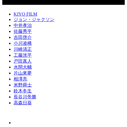
KIYO FILM
ジョン・ジャクソン
中井孝治
佐藤秀平
吉田啓介
小川凌稀
川崎清正
工藤洸平
戸田真人
水間大輔
片山來夢
相澤亮
米野舜士
鈴木冬生
長谷川帝勝
高森日葵