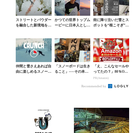
ストリートとパウダー
かつての世界トップム
街に降り注いだ雪とス
を融合した新境地を開
ービーに日本人として
ポットを“根こそぎ”追
拓する男。小川凌稀の
初出演。東京ドームを
いかけた冬。『NEKO
フルパート動画が米R
揺らした熱き男 田原
SOGI』が映し出す、
IDEより公開
ライオを懐かしむ
ストリートスノ...
仲間と雪さえあれば自
「スノーボードは生き
「え、こんなセールや
由に楽しめるスノーボ
ること」──その本質
ってたの？」80％OFF
ードの魅力を絶妙に表
が刻まれたムービーが
以上が続々登場！Am
PR(Amazon)
現
世界基準で豊作。プレ
azonの本気が凄すぎる
Recommended by
ミアへ足を運べ