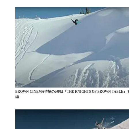
BROWN CINEMA待望の2作目『THE KNIGHTS OF BROWN TABLE』
編