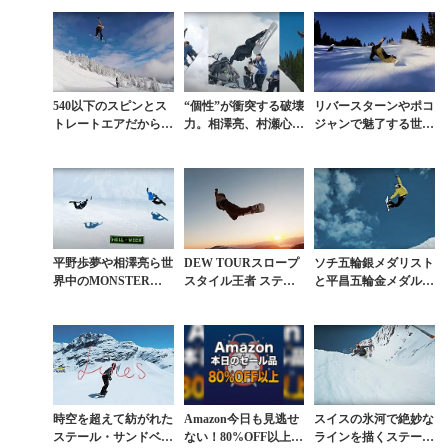
で切り取ると？
azonの本気が凄すぎる
540以下のスピンとス
“個性”が衝突する破壊
リバースターンやポコ
トレートエアだからこ
力。相澤亮、村瀬心
ジャンで魅了する世界
そ際立つ個性
椛、平野海祝ら日本人
トップランカーの滑り
が躍動するMONSTE
R ENERGY『...
平野歩夢や相澤亮ら世
DEW TOURスロープ
ソチ五輪銀メダリスト
界中のMONSTERラ
スタイル王者 ステー
と平昌五輪金メダル候
イダーが一堂に会した
ル・サンドベックの20
補が贈るタメになるブ
世界一のセッション
18年ベスト映像集
イログ
「HELL WEEK...
時空を超えて紡がれた
Amazon今日も見逃せ
スイスの氷河で絶妙な
ステール・サンドベッ
ない！80%OFF以上が
ラインを描くステー