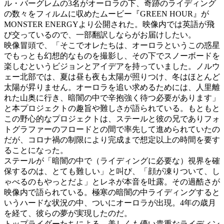
ル・バーグレムの3名がオーロラの下、奇跡のライディング
の数々をフィルムに収めたムービー『GREEN HOUR』が
MONSTER ENERGYより公開された。映像内では英語が飛
び交っているので、一部翻訳しならがお届けしたい。
映像冒頭で、「そこでオレたちは、オーロラというこの惑星
でもっとも幻想的なものを撮影し、その下でスノーボードを
楽しむというビジョンとアイデアを持っていました。ノルウ
ェー北部では、夏は昼も夜も太陽が照りつけ、冬はほとんど
太陽が昇りません。オーロラを追い求めるためには、人里離
れた山奥に行き、暗闇の中で辛抱強く待つ必要があります」
と本プロジェクトの趣旨や難しさが語られている。もともと
この野心的なプロジェクトは、ステールと彼の兄でありフォ
トグラファーのフロードとの間で率先して進められていたの
だが、コロナ禍の制限により完成まで想定以上の時間を要す
ることになった。
ステールが「暗闇の中で（ライディングに必要な）視界を確
保するのは、とても難しい」と叫び、「顔が凍りついて、し
ゃべるのもやっとだよ」とレネが本音を吐露。その過酷さが
映像内で語られている。極寒の暗闇の中ライディングすると
いうハードな状況の中、ついにオーロラが出現。4年の歳月
を経て、彼らの夢が実現したのだ。
トップライダーたちによる、美しくも儚い貴重なライディン