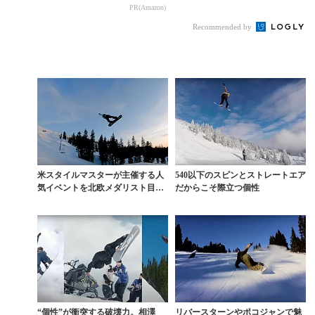
ク『LINES』
続々登場
ル・サンドベックの創
PR(Amazon)
造力
Recommended by
米スタイルマスターが主催する人
540以下のスピンとストレートエア
気イベントを北欧メダリスト目線
だからこそ際立つ個性
で切り取ると？
“個性”が衝突する破壊力。相澤
リバースターンやポコジャンで魅