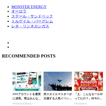
MONSTER ENERGY
オーロラ
ステール・サンドベック
トルゲイル・バーグレム
レネ・リンネカンガス
RECOMMENDED POSTS
SNSアカウントを着実
米スタイルマスターが
「え、こんなセールや
に成長。実はみんなコ
主催する人気イベント
ってたの？」80％OFF
コ使ってます。
を北欧メダリスト目線
以上が続々登場！Am
PR(Dreaw合同会社)
PR(Amazon)