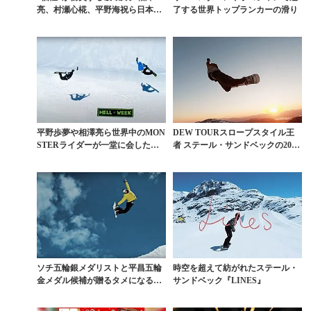
亮、村瀬心椛、平野海祝ら日本人
了する世界トップランカーの滑り
が躍動するMONST...
平野歩夢や相澤亮ら世界中のMON
DEW TOURスロープスタイル王
STERライダーが一堂に会した世
者 ステール・サンドベックの2018
界一のセッション...
年ベスト映...
ソチ五輪銀メダリストと平昌五輪
時空を超えて紡がれたステール・
金メダル候補が贈るタメになるブ
サンドベック『LINES』
イログ