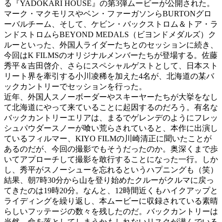
る『YADOKARI HOUSE』の第3弾ムービーが公開された。
マーク・マクモリスやベン・ファーガソンらBURTONグロ
ーバルチーム、そして、ケビン・バックストロム＆トア・ラ
ンドストロムらBEYOND MEDALS（ビヨンドメダルズ）ク
ルーといった、外国人ライダーたちとのセッションに続き、
今回はK FILMSのオリジナルメンバーたちが登場する。佐藤
秀平＆吉田啓介、さらにスペシャルゲストとして、日本スト
リート界を牽引する小川凌稀を加えた4名が、北海道の某バ
ックカントリーでセッションを行った。
近年、外国人スノーボーダーやスキーヤーたちが大挙をなし
て北海道にやって来ていることに起因するのだろう。有名な
バックカントリーエリアは、まるでゲレンデのようにフレッ
シュパウダースノーが喰い荒らされていると、本作に出演し
ているフィルマー、KIYO FILMの川崎清正に聞いたことが
あるのだが、今回の撮影でもそうだったのか。奥深くまで歩
いてアプローチして撮影を敢行することになった一行。しか
し、秀平がスノーシューを忘れるというハプニングも（笑）
結果、朝7時30分から山を登り始めたクルーがクルマに戻っ
てきたのは19時20分。なんと、12時間近くもハイクアップと
ライディングを繰り返し、本ムービーに収録されている素晴
らしいフッテージの数々を残したのだ。バックカントリーは
当然、命を落としてしまうかもしれないリスクが潜んでいる