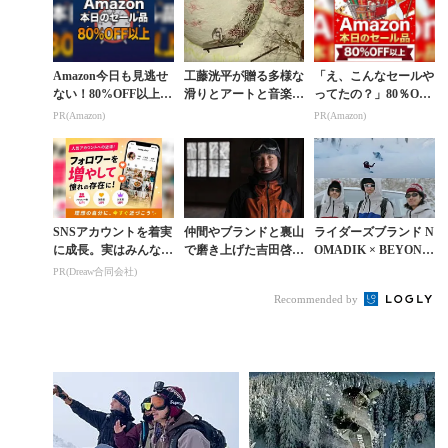
Amazon今日も見逃せ
工藤洸平が贈る多様な
「え、こんなセールや
ない！80%OFF以上が
滑りとアートと音楽を
ってたの？」80％OFF
続々登場
融合したYADOKARI
以上が続々登場！Am
PR(Amazon)
PR(Amazon)
BOWL
azonの本気が凄すぎる
SNSアカウントを着実
仲間やブランドと裏山
ライダーズブランド N
に成長。実はみんなコ
で磨き上げた吉田啓介
OMADIK × BEYOND
コ使ってます。
のオリジナリティ『B
MEDALSの創始者た
PR(Dreaw合同会社)
ACKYARD』
ちが夢の北海道セッシ
Recommended by
ョン