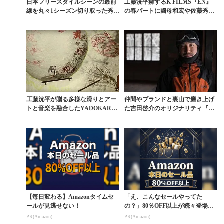
日本フリースタイルシーンの最前
工藤洸平擁するK FILMS『EN』
線を丸々1シーズン切り取った秀作
の春パートに國母和宏や佐藤秀
『GO-RYU』
平、平野歩夢ら登...
工藤洸平が贈る多様な滑りとアー
仲間やブランドと裏山で磨き上げ
トと音楽を融合したYADOKARI B
た吉田啓介のオリジナリティ『BA
OWL
CKYARD』
【毎日変わる】Amazonタイムセ
「え、こんなセールやってた
ールが見逃せない！
の？」80％OFF以上が続々登場！
Amazonの本気が...
PR(Amazon)
PR(Amazon)