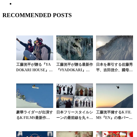
RECOMMENDED POSTS
工藤洸平が贈る『YA
工藤洸平が贈る最新作
日本を牽引する佐藤秀
DOKARI HOUSE』ス
『#YADOKARI』は
平、吉田啓介、國母和
タート。世界のトップ
國母和宏＆佐藤秀平と
宏、工藤洸平らのライ
ライダーたちとの旭岳
のカナダトリップ
フワークが垣間見える
セッション舞...
秀作。『北門 -Ho...
豪華ライダーが出演す
日本フリースタイルシ
工藤洸平擁するK FIL
るK FILMS最新作『Y
ーンの最前線を丸々1
MS『EN』の春パート
ADOKARI』第1弾予
シーズン切り取った秀
に國母和宏や佐藤秀
告編ムービー
作『GO-RYU』
平、平野歩夢ら登場