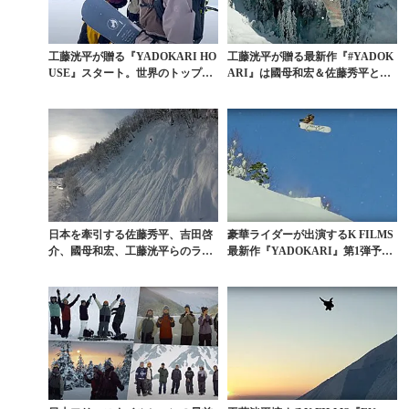
工藤洸平が贈る『YADOKARI HO
工藤洸平が贈る最新作『#YADOK
USE』スタート。世界のトップラ
ARI』は國母和宏＆佐藤秀平との
イダーたち...
カナダトリップ
日本を牽引する佐藤秀平、吉田啓
豪華ライダーが出演するK FILMS
介、國母和宏、工藤洸平らのライ
最新作『YADOKARI』第1弾予告
フワークが垣間見える...
編ムービ...