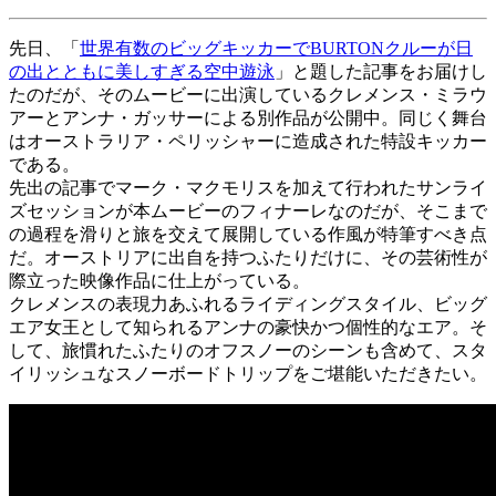
先日、「
世界有数のビッグキッカーでBURTONクルーが日
の出とともに美しすぎる空中遊泳
」と題した記事をお届けし
たのだが、そのムービーに出演しているクレメンス・ミラウ
アーとアンナ・ガッサーによる別作品が公開中。同じく舞台
はオーストラリア・ペリッシャーに造成された特設キッカー
である。
先出の記事でマーク・マクモリスを加えて行われたサンライ
ズセッションが本ムービーのフィナーレなのだが、そこまで
の過程を滑りと旅を交えて展開している作風が特筆すべき点
だ。オーストリアに出自を持つふたりだけに、その芸術性が
際立った映像作品に仕上がっている。
クレメンスの表現力あふれるライディングスタイル、ビッグ
エア女王として知られるアンナの豪快かつ個性的なエア。そ
して、旅慣れたふたりのオフスノーのシーンも含めて、スタ
イリッシュなスノーボードトリップをご堪能いただきたい。