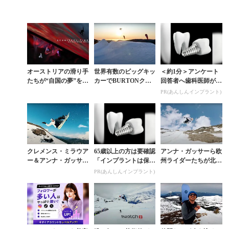
オーストリアの滑り手
世界有数のビッグキッ
＜約1分＞アンケート
たちが“自国の夢”を表
カーでBURTONクル
回答者へ歯科医師が監
現した『SCHNITZEL
ーが日の出とともに美
修したガイドブックを
PR(あんしんインプラント)
TIME』予告編
しすぎる空中遊泳
プレゼント。65歳以上
の方は確認してみて
クレメンス・ミラウア
65歳以上の方は要確認
アンナ・ガッサーら欧
ー＆アンナ・ガッサー
「インプラントは保険
州ライダーたちが北京
らが手作りパークで夏
適用か？」あなたに沿
五輪に向けチームパー
PR(あんしんインプラント)
シュレッド
った治療法や費用を解
クでセッション
説