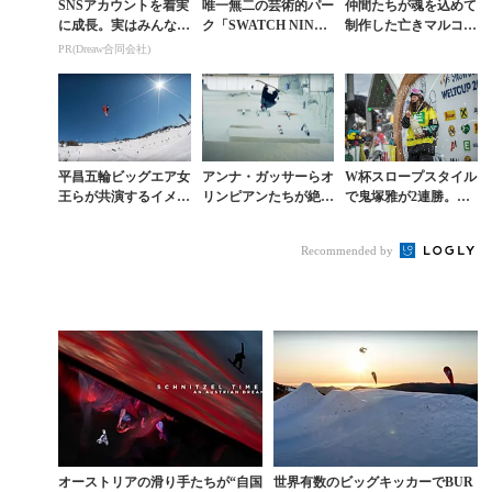
SNSアカウントを着実
唯一無二の芸術的パー
仲間たちが魂を込めて
に成長。実はみんなコ
ク「SWATCH NINE
制作した亡きマルコ・
コ使ってます。
S」で行われたコンテ
グリックに捧げる作品
PR(Dreaw合同会社)
ストまとめ動画
『SPARKLE』
平昌五輪ビッグエア女
アンナ・ガッサーらオ
W杯スロープスタイル
王らが共演するイメト
リンピアンたちが絶賛
で鬼塚雅が2連勝。ネ
レに最適なパークムー
したオランダの室内ゲ
クストレベルへと昇華
ビー
レンデの実力とは
Recommended by
オーストリアの滑り手たちが“自国
世界有数のビッグキッカーでBUR