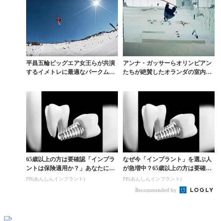
平昌五輪ビッグエア女王らが共演
アンナ・ガッサーらオリンピアン
するイメトレに最適なパークムー
たちが絶賛したオランダの室内ゲ
ビー
レンデの実力とは
65歳以上の方は要確認「インプラ
なぜ今「インプラント」を選ぶ人
ントは保険適用か？」あなたに沿
が急増中？65歳以上の方は要確
った治療法や費用を...
認。抜けた歯の放置は...
PR(あんしんインプラント)
PR(あんしんインプラント)
Recommended by