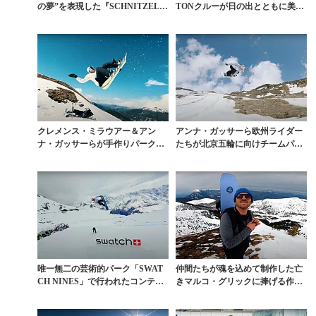
の夢”を表現した『SCHNITZEL T
TONクルーが日の出とともに美し
IME』...
すぎる空中遊泳
クレメンス・ミラウアー＆アン
アンナ・ガッサーら欧州ライダー
ナ・ガッサーらが手作りパークで
たちが北京五輪に向けチームパー
夏シュレッド
クでセッション
唯一無二の芸術的パーク「SWAT
仲間たちが魂を込めて制作した亡
CH NINES」で行われたコンテス
きマルコ・グリックに捧げる作品
トまとめ動画
『SPARKLE』