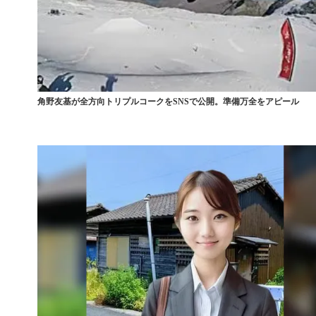
角野友基が全方向トリプルコークをSNSで公開。準備万全をアピール