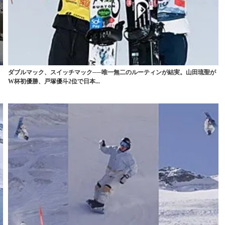
画
ダブルマック、スイッチマック──唯一無二のルーティンが結実。山田琉聖が
W杯初優勝、戸塚優斗2位で日本...