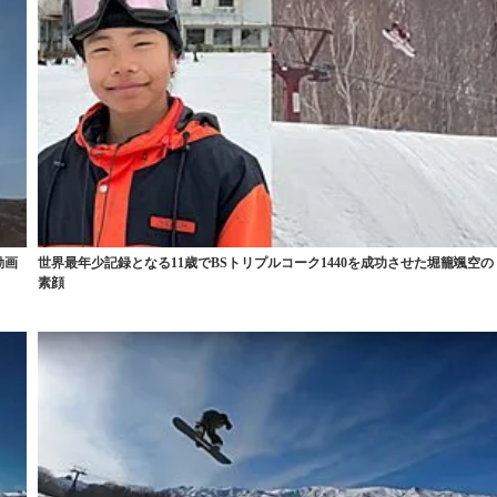
動画
世界最年少記録となる11歳でBSトリプルコーク1440を成功させた堀籠颯空の
素顔