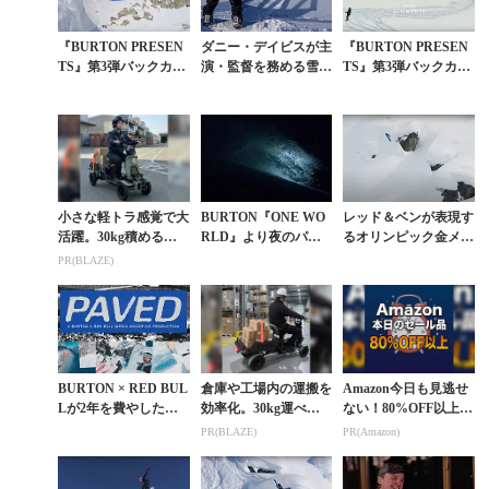
『BURTON PRESEN
ダニー・デイビスが主
『BURTON PRESEN
TS』第3弾バックカン
演・監督を務める雪山
TS』第3弾バックカン
トリー編フルムービー
で育まれた友情物語
トリー編ティザー動画
『ARK』予告編
小さな軽トラ感覚で大
BURTON『ONE WO
レッド＆ベンが表現す
活躍。30kg積める安
RLD』より夜のパウ
るオリンピック金メダ
定の4輪EV
ダーライディングのス
ルの先にあるフリース
PR(BLAZE)
スメ
タイルの本質
BURTON × RED BUL
倉庫や工場内の運搬を
Amazon今日も見逃せ
Lが2年を費やした共
効率化。30kg運べる
ない！80%OFF以上が
同制作。長編ムービー
小さな軽トラ
続々登場
PR(BLAZE)
PR(Amazon)
『PAVED』が11月7日
（...