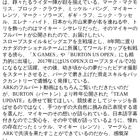
は、錚々たるライダー陣が顔を揃えている。マーク・マクモ
リス、ブロック・クラウチ、ミッケル・バング、マイキー・
レンツ、マーク・ソラーズ、ギギ・ラフ、ニック・ラッセ
ル、エレナ・ハイト、日本から片山來夢が名を連ねる中、ト
リを飾ったのはマイキー・シサレリだった。そのマイキーの
フルパートが公開されたので、お届けしたい。
スロープスタイル＆ビッグエアを主戦場とし、8年間に渡り
カナダのナショナルチームに所属してワールドカップを転戦
する傍ら、「X GAMES」や「BURTON US OPEN」にも精
力的に出場し、2017年にはUS OPENスロープスタイルで2位
になるなど活躍。その後、幼き頃からの夢だったビデオ撮影
をスタートさせると、パークで磨き上げた滑走スキルをバッ
クカントリーで遺憾なく発揮している。
ARKのフルパート動画はもちろんご覧いただきたいのだ
が、BURTON（バートン）より昨年公開された『TEAM
UPDATE』も併せて観てほしい。競技者としてジャッジを喜
ばせるのではなく、手つかずの大自然に挑み自己表現する道
を選んだ、マイキーのその想いが語られている。日本語字幕
付きなのでご安心を。その中で彼が語っているように、憧れ
の存在だったミッケル、マイキー（レンツ）、マークらと
ARKで共演を果たすことができているのだから、感慨深
い。