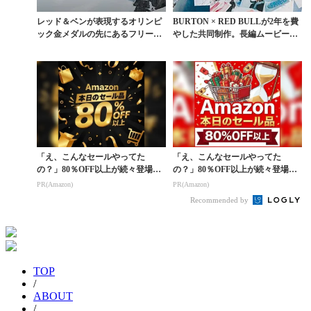
レッド＆ベンが表現するオリンピ
BURTON × RED BULLが2年を費
ック金メダルの先にあるフリース
やした共同制作。長編ムービー『P
タイルの本質
AV...
「え、こんなセールやってた
「え、こんなセールやってた
の？」80％OFF以上が続々登場！
の？」80％OFF以上が続々登場！
Amazonの本気が...
Amazonの本気が...
PR(Amazon)
PR(Amazon)
Recommended by
TOP
/
ABOUT
/