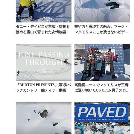
ダニー・デイビスが主演・監督を
技術力と表現力の融合。マーク・
務める雪山で育まれた友情物語
マクモリスにしか残せないビデオ
『ARK』予告編
パート
『BURTON PRESENTS』第3弾バ
高難度コースでマクモリスが王者
ックカントリー編ティザー動画
に返り咲いたUS OPEN男子スロー
プスタイル速報