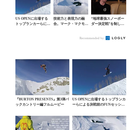
US OPENに出場する
技術力と表現力の融
“地球最強スノーボー
トップランカーらによ
合。マーク・マクモリ
ダー決定戦”を制した
る決戦前のFUNセッ
スにしか残せないビデ
ミッケル・バングが語
ション
オパート
る大会の本質とは
Recommended by
『BURTON PRESENTS』第3弾バ
US OPENに出場するトップランカ
ックカントリー編フルムービー
ーらによる決戦前のFUNセッショ
ン