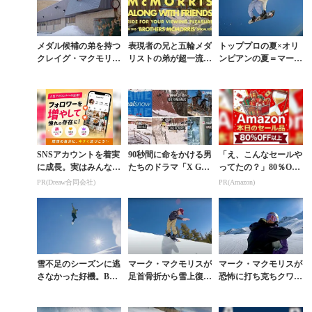
メダル候補の弟を持つ
表現者の兄と五輪メダ
トッププロの夏×オリ
クレイグ・マクモリス
リストの弟が超一流ラ
ンピアンの夏＝マー
は超攻撃的な表現者
イダーたちと全フィー
ク・マクモリスの夏
ルドで競演
SNSアカウントを着実
90秒間に命をかける男
「え、こんなセールや
に成長。実はみんなコ
たちのドラマ「X GA
ってたの？」80％OFF
コ使ってます。
MES REAL SNOW」
以上が続々登場！Am
PR(Dreaw合同会社)
PR(Amazon)
ファン投票開始
azonの本気が凄すぎる
雪不足のシーズンに逃
マーク・マクモリスが
マーク・マクモリスが
さなかった好機。BU
足首骨折から雪上復帰
恐怖に打ち克ちクワッ
RTONチームがバック
を果たした「RED BU
ドコーク1800に初成功
カントリーに刻んだ幾
LL SESSION」
した回顧動画