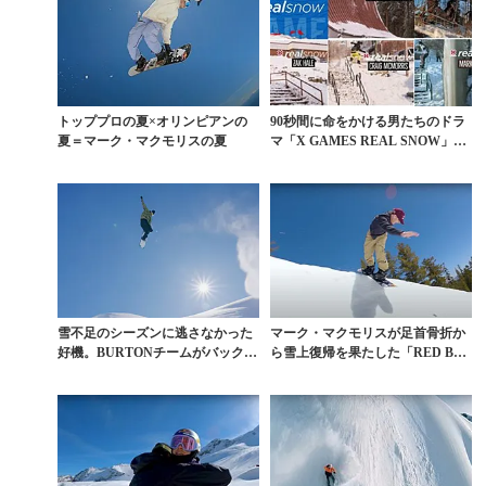
トッププロの夏×オリンピアンの
90秒間に命をかける男たちのドラ
夏＝マーク・マクモリスの夏
マ「X GAMES REAL SNOW」フ
ァン投...
雪不足のシーズンに逃さなかった
マーク・マクモリスが足首骨折か
好機。BURTONチームがバックカ
ら雪上復帰を果たした「RED BUL
ントリーに刻んだ...
L SESSI...