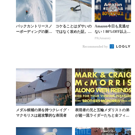
多のライン
バックカントリースノ
コケることはダサいの
Amazon今日も見逃せ
ーボーディングの新し
ではなく攻めた証。マ
ない！80%OFF以上が
き表現方法
クモリス兄弟の姿勢に
続々登場
PR(Amazon)
学ぶ
Recommended by
メダル候補の弟を持つクレイグ・
表現者の兄と五輪メダリストの弟
マクモリスは超攻撃的な表現者
が超一流ライダーたちと全フィー
ルドで競演