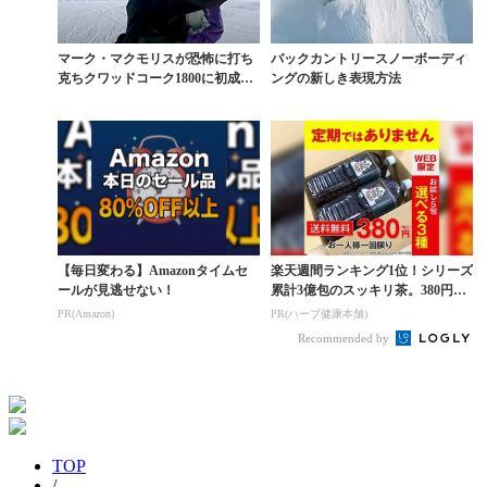
マーク・マクモリスが恐怖に打ち
バックカントリースノーボーディ
克ちクワッドコーク1800に初成功
ングの新しき表現方法
した回顧動画
【毎日変わる】Amazonタイムセ
楽天週間ランキング1位！シリーズ
ールが見逃せない！
累計3億包のスッキリ茶。380円で
お試し
PR(Amazon)
PR(ハーブ健康本舗)
Recommended by
TOP
/