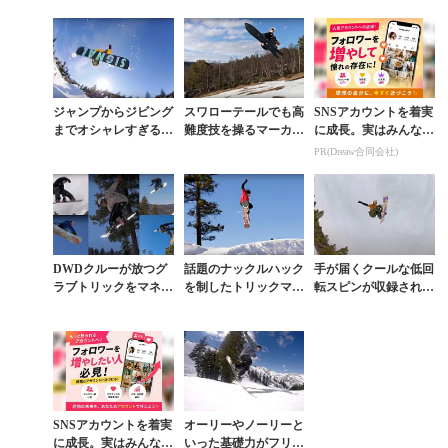
『GYAT』が滑走意欲
オーバー
イル
を高...
ジャンプからジビング
スワローテールでも高
SNSアカウントを着実
までオシャレすぎるア
難度技を操るマーカ
に成長。実はみんなコ
クションが凝縮された
ス・クリーブランドの
コ使ってます。
PR(Dreaw合同会社)
パークムービー
スゴ技集
DWDクルーが放つグ
話題のナックルハック
手が届くクールな低回
ラブトリックをマネし
を制したトリックマス
転スピンが収録された
たくなる『SUNDAY I
ターが最新技を繰り出
『SUNDAY IN THE P
N THE PARK』第6弾
すパーク動画
ARK』第5弾
SNSアカウントを着実
オーリーやノーリーと
に成長。実はみんなコ
いった基礎力がフリー