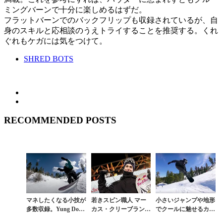
ミングバーンで十分に楽しめるはずだ。
フラットバーンでのバックフリップも収録されているが、自
身のスキルと応相談のうえトライすることを推奨する。くれ
ぐれもケガには気をつけて。
SHRED BOTS
RECOMMENDED POSTS
マネしたくなる小技が
若きスピン職人 マー
小さいジャンプや地形
多数収録。Yung Doli
カス・クリーブランド
でクールに魅せるカリ
が贈るDRINK SEXY
の超絶スゴ技100連発
フォルニア最先端スタ