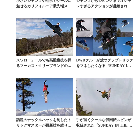
小さいジャンプや地形でクールに
ジャンプからジビングまでオシャ
魅せるカリフォルニア最先端スタ
レすぎるアクションが凝縮された
イル
パークムービー
スワローテールでも高難度技を操
DWDクルーが放つグラブトリック
るマーカス・クリーブランドのス
をマネしたくなる『SUNDAY IN
ゴ技集
THE P...
話題のナックルハックを制したト
手が届くクールな低回転スピンが
リックマスターが最新技を繰り出
収録された『SUNDAY IN THE PA
すパーク動画
RK』...