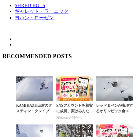
SHRED BOTS
ギャレット・ワーニック
ヨハン・ローゼン
RECOMMENDED POSTS
KAMIKAZU出演のダ
SNSアカウントを着実
レッド＆ベンが表現す
スティン・クレイブン
に成長。実はみんなコ
るオリンピック金メダ
が贈る最新ムービー
コ使ってます。
ルの先にあるフリース
PR(Dreaw合同会社)
『OH BOY』予告
タイルの本質