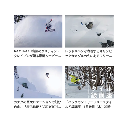
KAMIKAZU出演のダスティン・
レッド＆ベンが表現するオリンピ
クレイブンが贈る最新ムービー
ック金メダルの先にあるフリース
『OH BOY』予...
タイルの本質
カナダの巨大ロケーションで刻む
「バックカントリーフリースタイ
自由。『SHRIMP SANDWICH』
ル初級講座」1月19日（木）20時〜
が映す、手...
生配信