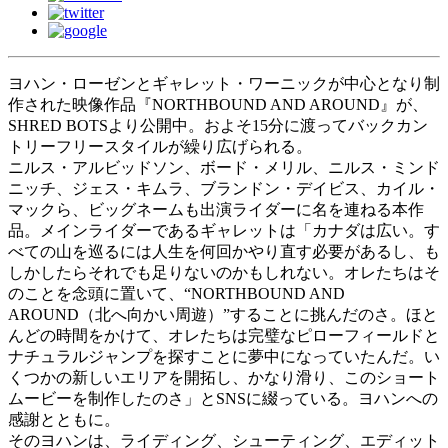
ヨハン・ローゼンとギャレット・ワーニックが中心となり制
作された映像作品『NORTHBOUND AND AROUND』が、
SHRED BOTSより公開中。およそ15分に渡ってバックカン
トリーフリースタイルが繰り広げられる。
ニルス・アルビッドソン、ボード・メリル、ニルス・ミンド
ニッチ、ジェス・キムラ、ブランドン・デイビス、カイル・
マックら、ビッグネームも出演ライダーに名を連ねる本作
品。メインライダーであるギャレットは「カナダは広い。す
べての山を巡るには人生を何回かやり直す必要があるし、も
しかしたらそれでも足りないのかもしれない。オレたちはそ
のことを念頭に置いて、“NORTHBOUND AND
AROUND（北へ向かい周遊）”することに挑んだのさ。ほと
んどの時間をかけて、オレたちは完璧なピローフィールドと
ナチュラルジャンプを探すことに夢中になっていたんだ。い
くつかの新しいエリアを開拓し、かなり滑り、このショート
ムービーを制作したのさ」とSNSに綴っている。ヨハンへの
感謝とともに。
そのヨハンは、ライディング、シューティング、エディット