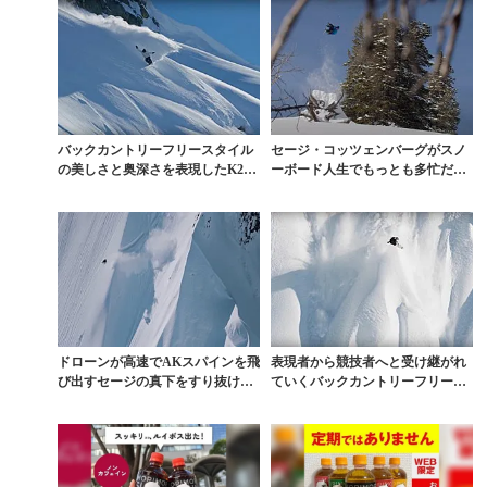
バックカントリーフリースタイル
セージ・コッツェンバーグがスノ
の美しさと奥深さを表現したK2
ーボード人生でもっとも多忙だっ
『VERTICAL』
たと語る1ヶ月の生動...
ドローンが高速でAKスパインを飛
表現者から競技者へと受け継がれ
び出すセージの真下をすり抜け
ていくバックカントリーフリース
る。MONSTER最...
タイルの系譜