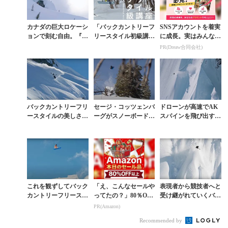
カナダの巨大ロケーシ
「バックカントリーフ
SNSアカウントを着実
ョンで刻む自由。『S
リースタイル初級講
に成長。実はみんなコ
HRIMP SANDWIC
座」1月19日（木）20
コ使ってます。
PR(Dreaw合同会社)
H』が映す、手に汗握
時〜生配信
るパウダームー...
バックカントリーフリ
セージ・コッツェンバ
ドローンが高速でAK
ースタイルの美しさと
ーグがスノーボード人
スパインを飛び出すセ
奥深さを表現したK2
生でもっとも多忙だっ
ージの真下をすり抜け
『VERTICAL』
たと語る1ヶ月の生動
る。MONSTER最新
画
作『ETERNAL...
これを観ずしてバック
「え、こんなセールや
表現者から競技者へと
カントリーフリースタ
ってたの？」80％OFF
受け継がれていくバッ
イルは語れない。『P
以上が続々登場！Am
クカントリーフリース
PR(Amazon)
RÆY』全編公開
azonの本気が凄すぎる
タイルの系譜
Recommended by