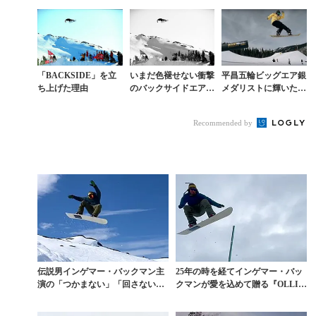
azonの本気が凄すぎる
『OUTSIDER』を観
ンチの日に掲げた言葉
る
「BACKSIDE」を立
いまだ色褪せない衝撃
平昌五輪ビッグエア銀
ち上げた理由
のバックサイドエア映
メダリストに輝いたカ
像
イル・マックの日常
Recommended by
伝説男インゲマー・バックマン主
25年の時を経てインゲマー・バッ
演の「つかまない」「回さない」
クマンが愛を込めて贈る『OLLIE
ムービーが面白い
S IN PI...