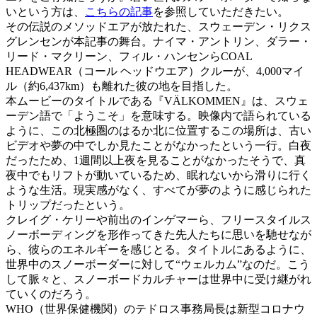
いという方は、
こちらの記事
を参照していただきたい。
その伝説のメソッドエアが放たれた、スウェーデン・リクス
グレンセンが本記事の舞台。ナイマ・アントリン、ダラー・
リード・マクリーン、フィル・ハンセンらCOAL
HEADWEAR（コール ヘッドウエア）クルーが、4,000マイ
ル（約6,437km）も離れた彼の地を目指した。
本ムービーのタイトルである『VÄLKOMMEN』は、スウェ
ーデン語で「ようこそ」を意味する。映像内で語られている
ように、この北極圏のはるか北に位置するこの場所は、古い
ビデオや夢の中でしか見たことがなかったという一行。白夜
だったため、1週間以上夜を見ることがなかったそうで、真
夜中でもリフトが動いているため、眠れないから滑りに行く
ような生活。現実感がなく、すべてが夢のように感じられた
トリップだったという。
クレイグ・ケリーや前出のインゲマーら、フリースタイルス
ノーボーディングを形作ってきた先人たちに思いを馳せなが
ら、彼らのエネルギーを感じとる。タイトルにあるように、
世界中のスノーボーダーに対して“ウェルカム”なのだ。こう
して脈々と、スノーボードカルチャーは世界中に受け継がれ
ていくのだろう。
WHO（世界保健機関）のテドロス事務局長は新型コロナウ