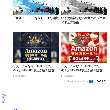
「BACKSIDE」を立ち上げた理由
いまだ色褪せない衝撃のバックサ
イドエア映像
「え、こんなセールやってた
「え、こんなセールやってた
の？」80％OFF以上が続々登場！
の？」80％OFF以上が続々登場！
Amazonの本気が...
Amazonの本気が...
PR(Amazon)
PR(Amazon)
Recommended by