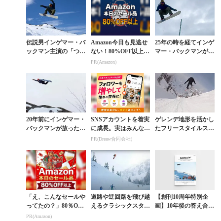
伝説男インゲマー・バ
Amazon今日も見逃せ
25年の時を経てインゲ
ックマン主演の「つか
ない！80%OFF以上が
マー・バックマンが愛
まない」「回さない」
続々登場
を込めて贈る『OLLI
PR(Amazon)
ムービーが面白い
ES IN PINGU LAN
D』
20年前にインゲマー・
SNSアカウントを着実
ゲレンデ地形を活かし
バックマンが放った巨
に成長。実はみんなコ
たフリースタイルスノ
大バックサイドエアを
コ使ってます。
ーボーディングが、こ
PR(Dreaw合同会社)
辿る旅
の冬面白い。
「え、こんなセールや
道路や迂回路を飛び越
【創刊10周年特別企
ってたの？」80％OFF
えるクラシックスタイ
画】10年後の答え合わ
以上が続々登場！Am
ルが今新しい。DC
せ。BACKSIDEロー
PR(Amazon)