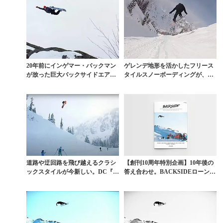
20年前にインゲマー・バックマン
ゲレンデ地形を活かしたフリース
が放った巨大バックサイドエアを
タイルスノーボーディングが、こ
辿る旅
の冬面白い。
道路や迂回路を飛び越えるクラシ
【創刊10周年特別企画】10年後の
ックスタイルが今新しい。DC『O
答え合わせ。BACKSIDEローンチ
UTSIDER』を...
の日に掲げ...