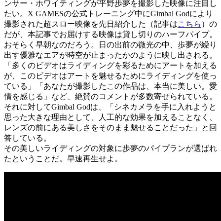
ンサー・ホワイティングが平野歩夢を撮影した映像に注目し
たい。X GAMESの公式トレーニング中にGimbal Godにより
撮影された超スロー映像を先日紹介した（記事は
こちら
）の
だが、本記事でお届けする映像は貸し切りのハーフパイプ。
おそらく早朝なのだろう。日の出前の微光の中、歩夢が繰り
出す優雅なエアが時空が止まったかのように映し出される。
「多くのビデオはライディングを彩るためにアートを加える
が、このビデオはアートを魅せるためにライディングを使っ
ている」「あなたが撮影したこの作品は、本当に美しい。愛
情を感じる」など、絶賛のコメントが多数寄せられている。
それに対してGimbal Godは、「シネカメラを手に入れようと
思った大きな理由として、人工的な効果を加えることなく、
レンズの前にある美しさをそのまま魅せることだった」と回
答している。
その美しいライディングの対象に歩夢のパイプランが選ばれ
たということだ。早速再生せよ。