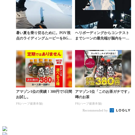
暑い夏を乗り切るために。POV視
ヘリボーディングからコンテスト
点のライディングムービーをBGM
までシーンの最先端が脳内を一気
代わりに
に駆け巡る映像美
アマゾン1位の実績！380円で5日間
アマゾン1位「このお茶ガチです」
お試し。
噂のお茶
PR(ハーブ健康本舗)
PR(ハーブ健康本舗)
Recommended by