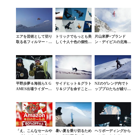
エアを芸術として切り
トリックでもっとも美
片山來夢×ブランド
取る名フィルマー・Gi
しく十人十色の個性を
ン・デイビスの北海道
mbal God作品に16歳
発揮するメソッド映像
シューティング動画。
の長谷川帝勝が出演
集
トッププロの生き方が
そこに映る
平野歩夢＆海祝らX G
サイドヒット＆グラト
NZのゲレンデ内でト
AMES出場ライダーが
リ＆ジブを余すことな
ッププロたちが繰り出
繰り出す超スローな美
く披露する相澤亮のゲ
すサイドヒット集が面
トリック映像
レンデライディング
白い
「え、こんなセールや
暑い夏を乗り切るため
ヘリボーディングから