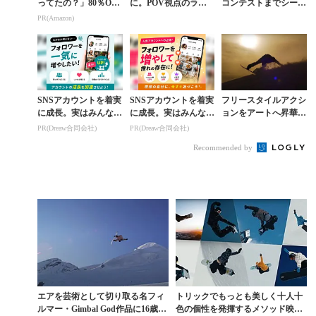
ってたの？」80％OFF
に。POV視点のライ
コンテストまでシーン
以上が続々登場！Am
ディングムービーをB
の最先端が脳内を一気
PR(Amazon)
azonの本気が凄すぎる
GM代わりに
に駆け巡る映像美
SNSアカウントを着実
SNSアカウントを着実
フリースタイルアクシ
に成長。実はみんなコ
に成長。実はみんなコ
ョンをアートへ昇華さ
コ使ってます。
コ使ってます。
せた芸術作品『HOM
PR(Dreaw合同会社)
PR(Dreaw合同会社)
E AND AWAY』
Recommended by
エアを芸術として切り取る名フィ
トリックでもっとも美しく十人十
ルマー・Gimbal God作品に16歳の
色の個性を発揮するメソッド映像