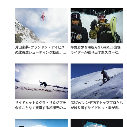
長谷川帝...
集
片山來夢×ブランドン・デイビス
平野歩夢＆海祝らX GAMES出場
の北海道シューティング動画。ト
ライダーが繰り出す超スローな美
ッププロの生き方がそ...
トリック映像
サイドヒット＆グラトリ＆ジブを
NZのゲレンデ内でトッププロたち
余すことなく披露する相澤亮のゲ
が繰り出すサイドヒット集が面白
レンデライディング
い