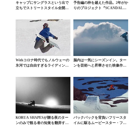
キャップにサングラスという出で
予告編の枠を越えた作品。2年がか
立ちでストリートスタイル全開の
りのプロジェクト『SCANDALNA
等身大ムービー
VIANS』...
Withコロナ時代でもノルウェーの
脳内は一気にシーズンイン。ター
氷河では自由すぎるライディング
ンを芸術へと昇華させた映像作品
が連発
『GROOVE』
KORUA SHAPESが贈る夜のター
バックパックを背負いフリースタ
ンのみで観る者の知覚を翻弄する
イルに駆るムービースター・フリ
作品『NAC...
ッジの真価