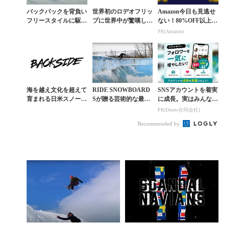
バックパックを背負い
世界初のロデオフリッ
Amazon今日も見逃せ
フリースタイルに駆る
プに世界中が驚嘆した
ない！80%OFF以上が
ムービースター・フリ
名作『THE MELT DO
続々登場
PR(Amazon)
ッジの真価
WN PROJECT』
海を越え文化を超えて
RIDE SNOWBOARD
SNSアカウントを着実
育まれる日米スノーボ
Sが贈る芸術的な最新
に成長。実はみんなコ
ーダーたちの絆
ムービー『RATED
コ使ってます。
PR(Dreaw合同会社)
R』予告編
Recommended by