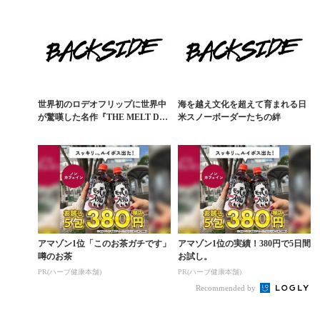
世界初のロデオフリップに世界中
海を越え文化を超えて育まれる日
が驚嘆した名作『THE MELT DO
米スノーボーダーたちの絆
WN PRO...
アマゾン1位「このお茶ガチです」
アマゾン1位の実績！380円で5日間
噂のお茶
お試し。
PR(ハーブ健康本舗)
PR(ハーブ健康本舗)
Recommended by