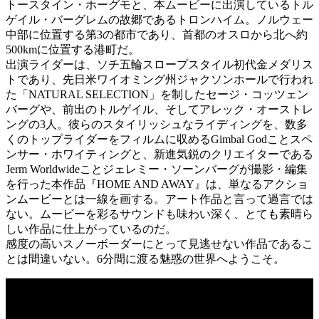
トースタイン・ホーグモと、本ムービーに出演しているトル
ゲイル・バーグレムの故郷であるトロンハイム。ノルウェー
中部に位置する第3の都市であり、首都のオスロから北へ約
500kmに位置する港町だ。
出演ライダーは、ソチ五輪スロープスタイル初代金メダリス
トであり、先日米ワイオミング州ジャクソンホールで行われ
た「NATURAL SELECTION」を制したセージ・コッツェン
バーグや、前出のトルゲイル、そしてアレック・オーストレ
ングの3人。彼らのスタイリッシュなライディングを、数多
くのトップライダーをフィルムに収めるGimbal Godことスペ
ンサー・ホワイティングと、新進気鋭のクリエイターである
Jerm Worldwideことジェレミー・ソーンバーグが撮影・編集
を行った本作品『HOME AND AWAY』は、単なるアクショ
ンムービーとは一線を画する。アート作品と言って過言では
ない。ムービーを彩るサウンドも味わい深く、とても素晴ら
しい作品に仕上がっているのだ。
感度の高いスノーボーダーにとって見逃せない作品であるこ
とは間違いない。6分間に渡る魅惑の世界へようこそ。