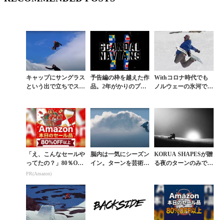
キャップにサングラス
予告編の枠を越えた作
Withコロナ時代でも
という出で立ちでスト
品。2年がかりのプロ
ノルウェーの氷河では
リートスタイル全開の
ジェクト『SCANDAL
自由すぎるライディン
等身大ムービー
NAVIANS』に注目
グが連発
「え、こんなセールや
脳内は一気にシーズン
KORUA SHAPESが贈
ってたの？」80％OFF
イン。ターンを芸術へ
る夜のターンのみで観
以上が続々登場！Am
と昇華させた映像作品
る者の知覚を翻弄する
PR(Amazon)
azonの本気が凄すぎる
『GROOVE』
作品『NACHT』