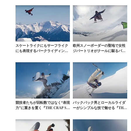
スケートライクにもサーフライク
欧州スノーボーダーの聖地で女性
にも表現するパークライディング
ジバートリオがクールに駆るパー
の集大成
ク動画に憧れる
競技者たちが回転数ではなく“表現
バックパック男とローカルライダ
力”に重きを置く『THE CRAP SH
ーがシンプルな技で魅せる『THE
OW』第...
CRAP SHO...