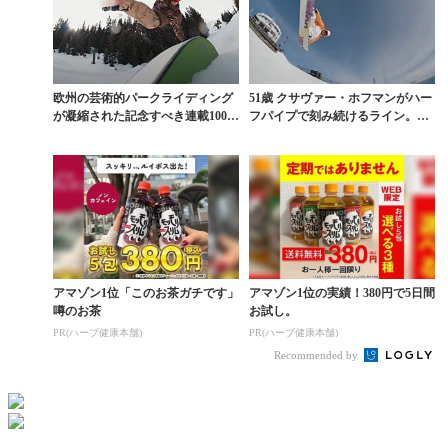
欧州の芸術的パークライディング
51歳 クサヴァー・ホフマンがハー
が凝縮された記念すべき連載100回
フパイプで刻み続けるライン。ラ
目「THE CR...
ークス発『THE...
アマゾン1位「このお茶ガチです」
アマゾン1位の実績！380円で5日間
噂のお茶
お試し。
PR(ハーブ健康本舗)
PR(ハーブ健康本舗)
Recommended by