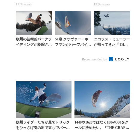
以上が続々登場！Am
ルな技で魅せる『TH
以上が続々登場！Am
PR(Amazon)
PR(Amazon)
azonの本気が凄すぎる
E CRAP SHOW』#2
azonの本気が凄すぎる
欧州の芸術的パークラ
51歳 クサヴァー・ホ
ニコラス・ミューラー
イディングが凝縮され
フマンがハーフパイプ
が帰ってきた『THE
た記念すべき連載100
で刻み続けるライン。
CRAP SHOW』今シ
回目「THE CRAP SH
ラークス発『THE CR
ーズン第1弾
Recommended by
OW」今季...
AP SHOW...
欧州ライダーたちが最旬トリック
1440や1620ではなく180や360をク
をひっさげ春の出で立ちでパーク
ールに決めたい。『THE CRAP ...
を駆ける『THE C...