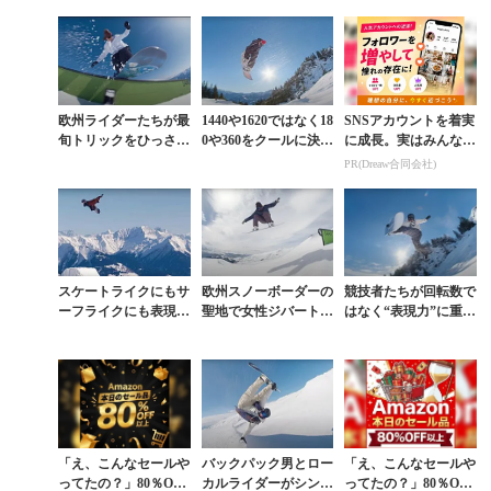
欧州ライダーたちが最
1440や1620ではなく18
SNSアカウントを着実
旬トリックをひっさげ
0や360をクールに決め
に成長。実はみんなコ
春の出で立ちでパーク
たい。『THE CRAP S
コ使ってます。
PR(Dreaw合同会社)
を駆ける『THE CRA
HOW 』#1
P SHOW』第...
スケートライクにもサ
欧州スノーボーダーの
競技者たちが回転数で
ーフライクにも表現す
聖地で女性ジバートリ
はなく“表現力”に重き
るパークライディング
オがクールに駆るパー
を置く『THE CRAP S
の集大成
ク動画に憧れる
HOW』第2弾
「え、こんなセールや
バックパック男とロー
「え、こんなセールや
ってたの？」80％OFF
カルライダーがシンプ
ってたの？」80％OFF