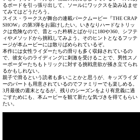
るボードを引っ張り出して、ソールにワックスを染み込ませ
てみてはどうだろう。
スイス・ラークスが舞台の連載パークムービー『THE CRAP
SHOW』の第3弾をお届けしたい。いきなりハードなトリッ
クは危険なので、昔とった杵柄とばかりに180や360、シフテ
ィやメソッドから挑戦してみよう。そのヒントとなるフッテ
ージが本ムービーには散りばめられているぞ。
本作には女性ライダーたちの滑りも多く収録されているの
で、彼女らのライディングに刺激を受けることで、男性スノ
ーボーダーたちもトリックに対する挑戦意欲が掻き立てられ
るかもしれない。
親子で滑るという読者も多いことかと思うが、キッズライダ
ーのパートも用意されているのでファミリーでも楽しめる。
3月最後の週末となるが、残りのシーズンをより有意義に過
ごすためにも、本ムービーを観て新たな気づきを得てもらい
たい。