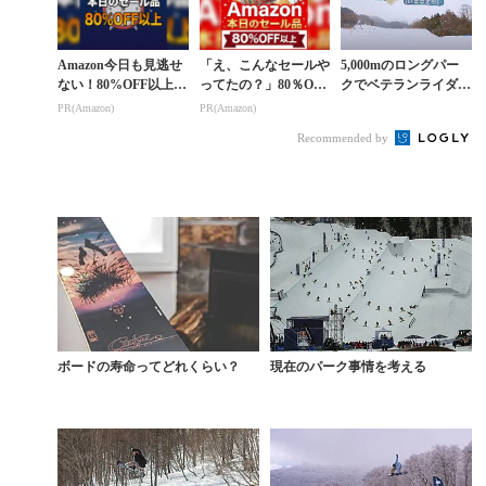
Amazon今日も見逃せ
「え、こんなセールや
5,000mのロングパー
ない！80%OFF以上が
ってたの？」80％OFF
クでベテランライダー
続々登場
以上が続々登場！Am
たちが魅せるキレのあ
PR(Amazon)
PR(Amazon)
azonの本気が凄すぎる
るアクション
Recommended by
ボードの寿命ってどれくらい？
現在のパーク事情を考える