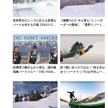
老若男女のニーズに応える多様な
【連載Vol.2】今も昔も“スノーボ
パークを有する川場【FREESTYL
ーダーの聖地”。「星野リゾート
E PARAD...
ネコマ マウ...
好環境で働きながら滑る。国内最
技で競い合うのではなく“技を見せ
高峰パーククルー「THE PARK
合う”パークラップのお手本ムービ
S」スタッフ募集
ー