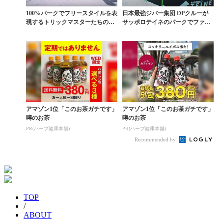
100%パークでフリースタイルを表
日本最強ジバー集団 DPクルーが
現するトリックマスターたちの実
サッポロテイネのパークでファン
力
ライド
アマゾン1位「このお茶ガチです」
アマゾン1位「このお茶ガチです」
噂のお茶
噂のお茶
PR(ハーブ健康本舗)
PR(ハーブ健康本舗)
Recommended by
TOP
/
ABOUT