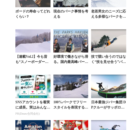
ボードの寿命ってどれ
現在のパーク事情を考
老若男女のニーズに応
くらい？
える
える多様なパークを有
する川場【FREESTY
LE PARADISE Vol.
4】
【連載Vol.2】今も昔
好環境で働きながら滑
技で競い合うのではな
も“スノーボーダーの
る。国内最高峰パーク
く“技を見せ合う”パー
聖地”。「星野リゾー
クルー「THE PARK
クラップのお手本ムー
ト ネコマ マウンテ
S」スタッフ募集
ビー
ン」はフリースタ...
SNSアカウントを着実
100%パークでフリー
日本最強ジバー集団 D
に成長。実はみんなコ
スタイルを表現するト
Pクルーがサッポロテ
コ使ってます。
リックマスターたちの
イネのパークでファン
PR(Dreaw合同会社)
実力
ライド