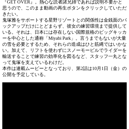
『GET OVER』。熱心な読者諸兄姉であれば説明不要かと
思うので、このまま動画の再生ボタンをクリックしていただ
きたい。
鬼塚雅をサポートする星野リゾートとの関係性は金銭面のバ
ックアップだけにとどまらず、彼女の練習環境まで提供して
いる。それは、日本には存在しない国際規格のビッグキッカ
ーを中心とした通称「Miyabi Park」。言うまでもないが大量
の雪を必要とするため、それらの造成はひと筋縄ではいかな
い。加えて、リフトを使わずにスノーモービルでライダーを
輸送することで練習の効率化を図るなど、スタッフ一丸とな
って鬼塚を支えているわけだ。
本作は連載ムービーとなっており、第2話は10月1日（金）の
公開を予定している。