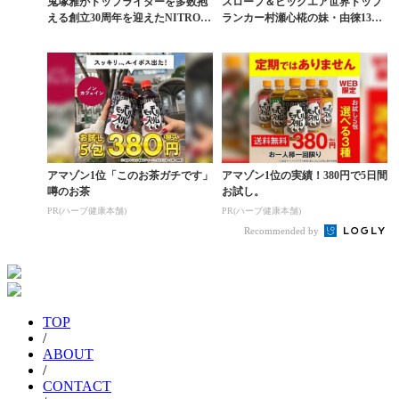
鬼塚雅がトップライダーを多数抱
スロープ＆ビッグエア世界トップ
える創立30周年を迎えたNITROと
ランカー村瀬心椛の妹・由徠13歳
グローバル契約
の実力に迫る
アマゾン1位「このお茶ガチです」
アマゾン1位の実績！380円で5日間
噂のお茶
お試し。
PR(ハーブ健康本舗)
PR(ハーブ健康本舗)
Recommended by
TOP
/
ABOUT
/
CONTACT