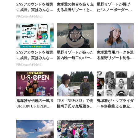
SNSアカウントを着実
鬼塚雅の舞台を造り支
星野リゾートが掲げ
に成長。実はみんなコ
える星野リゾートとの
た“スノーボーダーの
コ使ってます。
ドキュメンタリー『G
聖地”から誕生した鬼
PR(Dreaw合同会社)
ET OVER』予告編
塚雅ストーリー第2話
SNSアカウントを着実
星野リゾートが造った
鬼塚雅専用パークを造
に成長。実はみんなコ
国内唯一無二のパーク
る星野リゾート制作ム
コ使ってます。
でもがきながら頂点を
ービー『GET OVE
PR(Dreaw合同会社)
目指す鬼塚雅物語
R』予告編第2弾
鬼塚雅が伝統の一戦 B
TBS「NEWS23」で高
鬼塚雅がトップライダ
URTON US OPENス
橋尚子氏が鬼塚雅を直
ーを多数抱える創立30
ロープスタイルで2年
撃。9月25日（月）放
周年を迎えたNITRO
連続3位の快挙
送
とグローバル契約