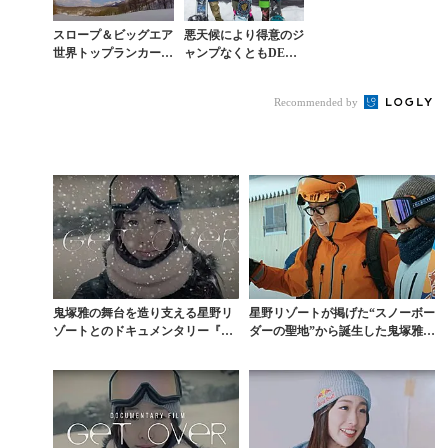
スロープ＆ビッグエア
悪天候により得意のジ
世界トップランカー村
ャンプなくともDEW
瀬心椛の妹・由徠13歳
TOURスロープスタイ
の実力に迫る
ルで鬼塚雅が2位
Recommended by
鬼塚雅の舞台を造り支える星野リ
星野リゾートが掲げた“スノーボー
ゾートとのドキュメンタリー『GE
ダーの聖地”から誕生した鬼塚雅ス
T OVER』予告...
トーリー第2話