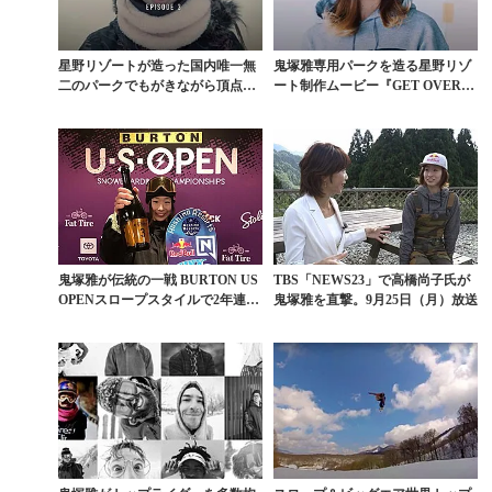
星野リゾートが造った国内唯一無
鬼塚雅専用パークを造る星野リゾ
二のパークでもがきながら頂点を
ート制作ムービー『GET OVER』
目指す鬼塚雅物語
予告編第2弾
鬼塚雅が伝統の一戦 BURTON US
TBS「NEWS23」で高橋尚子氏が
OPENスロープスタイルで2年連続
鬼塚雅を直撃。9月25日（月）放送
3位の...