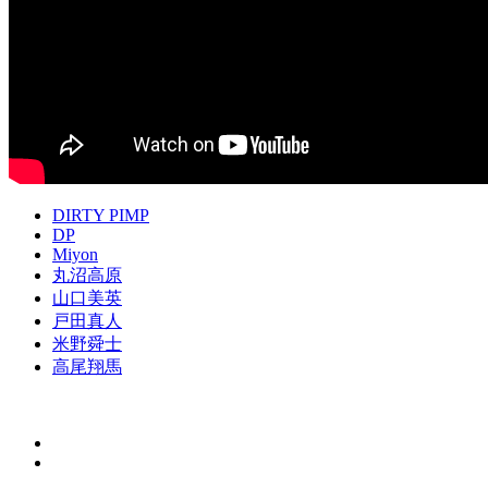
DIRTY PIMP
DP
Miyon
丸沼高原
山口美英
戸田真人
米野舜士
高尾翔馬