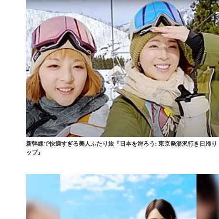
新幹線で快適すぎる美人ふたり旅『日本を滑ろう: 東京発湯沢行き日帰り
ップ』