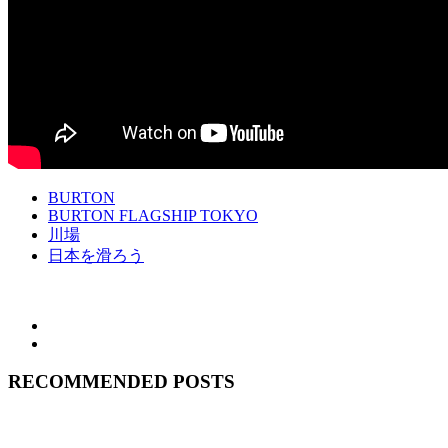
BURTON
BURTON FLAGSHIP TOKYO
川場
日本を滑ろう
RECOMMENDED POSTS