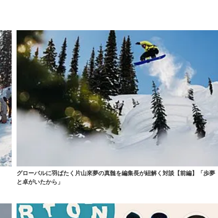
日
グローバルに羽ばたく片山來夢の真髄を編集長が紐解く対談【前編】「歩夢
と卓がいたから」