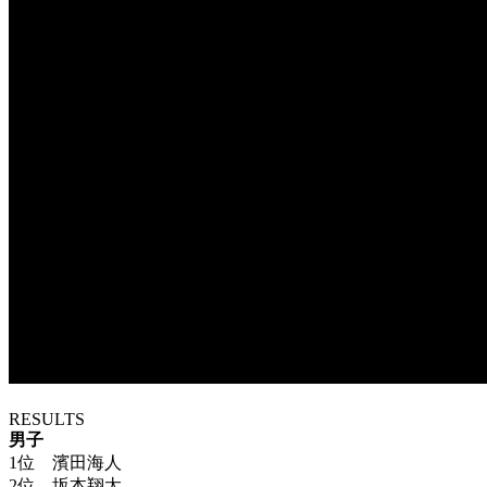
RESULTS
男子
1位 濱田海人
2位 坂本翔太