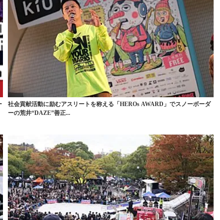
ー
社会貢献活動に励むアスリートを称える「HEROs AWARD」でスノーボーダ
ーの荒井“DAZE”善正...