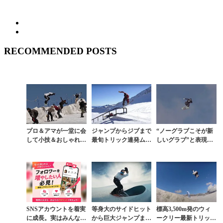
RECOMMENDED POSTS
プロ＆アマが一堂に会
ジャンプからジブまで
“ノーグラブこそが新
して小技＆おしゃれト
最旬トリック連発ムー
しいグラブ”と表現す
リックを連発するフラ
ビー
る斬新ムービー
ンスの夏
SNSアカウントを着実
等身大のサイドヒット
標高3,500m発のウィ
に成長。実はみんなコ
から巨大ジャンプまで
ークリー最新トリック