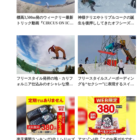
標高3,500m発のウィークリー最新
神様テリエやトリプルコークの誕
トリック動画『CIRCUS ON IC
生を後押ししてきたオフシーズン
E』最...
の聖地とは
フリースタイル発祥の地・カリフ
フリースタイルスノーボーディン
ォルニア仕込みのオシャレな滑り
グを“セクシー”に表現するスイス
方
の個性派集団
楽天週間ランキング1位！シリーズ
アマゾン1位「このお茶ガチです」