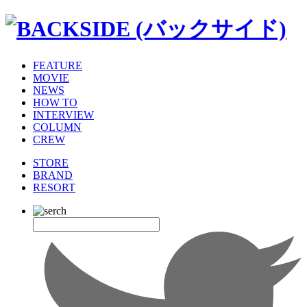
FEATURE
MOVIE
NEWS
HOW TO
INTERVIEW
COLUMN
CREW
STORE
BRAND
RESORT