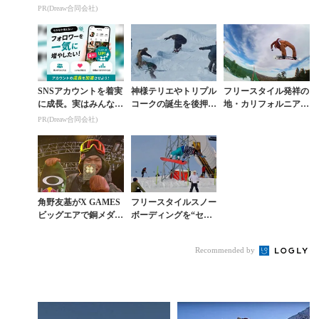
コ使ってます。
華麗に魅せるマーカ
動画『CIRCUS ON I
PR(Dreaw合同会社)
ス・クリーブランド
CE』最終回
SNSアカウントを着実
神様テリエやトリプル
フリースタイル発祥の
に成長。実はみんなコ
コークの誕生を後押し
地・カリフォルニア仕
コ使ってます。
してきたオフシーズン
込みのオシャレな滑り
PR(Dreaw合同会社)
の聖地とは
方
角野友基がX GAMES
フリースタイルスノー
ビッグエアで銅メダ
ボーディングを“セク
ル。大会史上初のBS
シー”に表現するスイ
クワッド1980炸裂
スの個性派集団
Recommended by