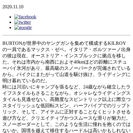
2020.11.10
BURTONが世界中のヤングガンを集めて構成するKILROY
の一員であるマックス・ゼベ。イタリア・ボルツァーノ出身
の彼は現在、オーストリア・インスブルックに拠点を移し
た。それは市内から南西におよそ40kmほどの距離にスチュ
ーバイ氷河があり、最高級のスノーパークが完備されている
から。バイクにまたがって山道を駆け抜け、ライディングに
明け暮れているのだ。
時には川沿いにキャンプを張るなど、24歳ながら確立したラ
イフスタイルもさることながら、オシャレなライディングス
タイルも見逃せない。高難度なスピントリック以上に際立つ
スタイリッシュな低回転スピン、ハーフパイプでのリップト
リック、そして、アイテムに正対することなくヒットさせる
遊び方など、クリエイティブかつスムースな滑りが魅力だ。
スノーボーダーとして、このような生活に憧れを抱くのでは
ないか。国境を越えて移住するハードルは高いかもしれない