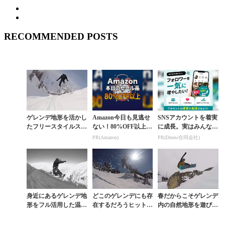
RECOMMENDED POSTS
ゲレンデ地形を活かし
Amazon今日も見逃せ
SNSアカウントを着実
たフリースタイルスノ
ない！80%OFF以上が
に成長。実はみんなコ
ーボーディングが、こ
続々登場
コ使ってます。
PR(Amazon)
PR(Dreaw合同会社)
の冬面白い。
身近にあるゲレンデ地
どこのゲレンデにも存
春だからこそゲレンデ
形をフル活用した温故
在するだろうヒットポ
内の自然地形を遊び倒
知新なフリースタイル
イントで遊びまくる等
す
動画
身大ムービー