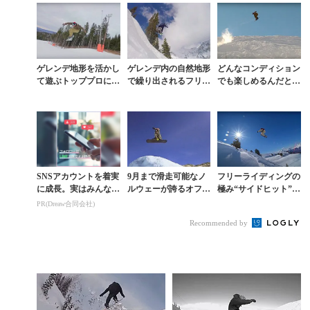
ゲレンデ地形を活かし
ゲレンデ内の自然地形
どんなコンディション
て遊ぶトッププロによ
で繰り出されるフリー
でも楽しめるんだと欧
るクールな滑り
スタイルすぎる遊び方
州VANSクルーが表現
する映像作品
SNSアカウントを着実
9月まで滑走可能なノ
フリーライディングの
に成長。実はみんなコ
ルウェーが誇るオフシ
極み“サイドヒット”の
コ使ってます。
ーズンの聖地・フォル
宝庫を訪ねる『ONE
PR(Dreaw合同会社)
ゲフォンナ氷河
DAY PASS』
Recommended by