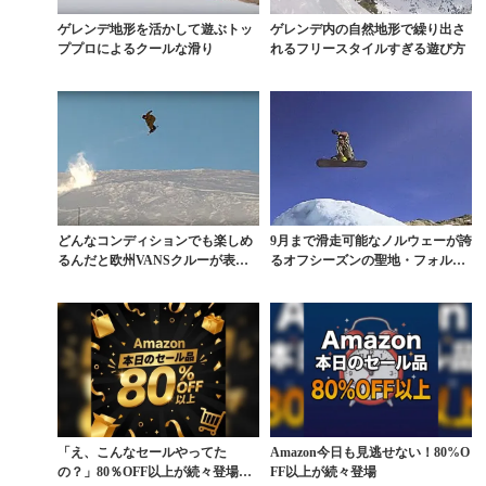
ゲレンデ地形を活かして遊ぶトッ
ゲレンデ内の自然地形で繰り出さ
ププロによるクールな滑り
れるフリースタイルすぎる遊び方
どんなコンディションでも楽しめ
9月まで滑走可能なノルウェーが誇
るんだと欧州VANSクルーが表現
るオフシーズンの聖地・フォルゲ
する映像作品
フォンナ氷河
「え、こんなセールやってた
Amazon今日も見逃せない！80%O
の？」80％OFF以上が続々登場！
FF以上が続々登場