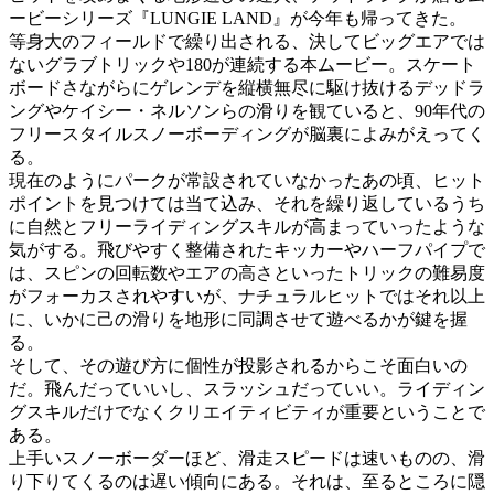
ービーシリーズ『LUNGIE LAND』が今年も帰ってきた。
等身大のフィールドで繰り出される、決してビッグエアでは
ないグラブトリックや180が連続する本ムービー。スケート
ボードさながらにゲレンデを縦横無尽に駆け抜けるデッドラ
ングやケイシー・ネルソンらの滑りを観ていると、90年代の
フリースタイルスノーボーディングが脳裏によみがえってく
る。
現在のようにパークが常設されていなかったあの頃、ヒット
ポイントを見つけては当て込み、それを繰り返しているうち
に自然とフリーライディングスキルが高まっていったような
気がする。飛びやすく整備されたキッカーやハーフパイプで
は、スピンの回転数やエアの高さといったトリックの難易度
がフォーカスされやすいが、ナチュラルヒットではそれ以上
に、いかに己の滑りを地形に同調させて遊べるかが鍵を握
る。
そして、その遊び方に個性が投影されるからこそ面白いの
だ。飛んだっていいし、スラッシュだっていい。ライディン
グスキルだけでなくクリエイティビティが重要ということで
ある。
上手いスノーボーダーほど、滑走スピードは速いものの、滑
り下りてくるのは遅い傾向にある。それは、至るところに隠