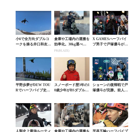
小6で全方向ダブルコ
倉庫や工場内の運搬を
X GAMESハーフパイ
ークを操る井口和友は
効率化。30kg運べる
プ男子で戸塚優斗が2
國母和宏や平野歩夢の
小さな軽トラ
年連続銀メダル獲得と
PR(BLAZE)
ようになれるか
いう快挙
平野歩夢がDEW TOU
スノーボード歴3年の1
ショーンの復帰戦で戸
Rでハーフパイプ史上
0歳少年がBSダブルコ
塚優斗が完勝。前人未
初のトリプルコーク成
ーク1080を完璧にメイ
到の超衝撃ルーティン
功。優勝は戸塚優斗
クする衝撃映像
への挑戦を表明
人類史上最強ルーティ
倉庫や工場内の運搬を
平昌五輪ハーフパイプ