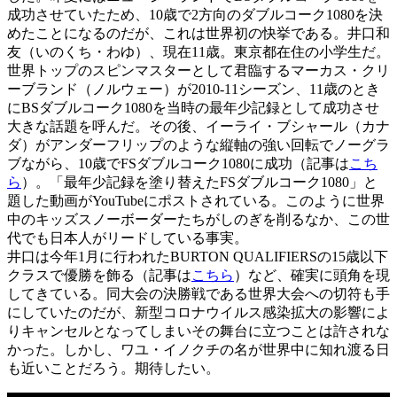
成功させていたため、10歳で2方向のダブルコーク1080を決
めたことになるのだが、これは世界初の快挙である。井口和
友（いのくち・わゆ）、現在11歳。東京都在住の小学生だ。
世界トップのスピンマスターとして君臨するマーカス・クリ
ーブランド（ノルウェー）が2010-11シーズン、11歳のとき
にBSダブルコーク1080を当時の最年少記録として成功させ
大きな話題を呼んだ。その後、イーライ・ブシャール（カナ
ダ）がアンダーフリップのような縦軸の強い回転でノーグラ
ブながら、10歳でFSダブルコーク1080に成功（記事は
こち
ら
）。「最年少記録を塗り替えたFSダブルコーク1080」と
題した動画がYouTubeにポストされている。このように世界
中のキッズスノーボーダーたちがしのぎを削るなか、この世
代でも日本人がリードしている事実。
井口は今年1月に行われたBURTON QUALIFIERSの15歳以下
クラスで優勝を飾る（記事は
こちら
）など、確実に頭角を現
してきている。同大会の決勝戦である世界大会への切符も手
にしていたのだが、新型コロナウイルス感染拡大の影響によ
りキャンセルとなってしまいその舞台に立つことは許されな
かった。しかし、ワユ・イノクチの名が世界中に知れ渡る日
も近いことだろう。期待したい。