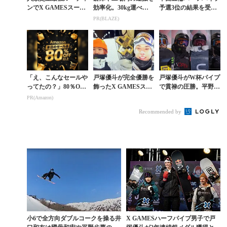
ンでX GAMESスーパ
効率化。30kg運べる
予選3位の結果を受け
ーパイプを制した平野
小さな軽トラ
て確信に変わった平野
PR(BLAZE)
歩夢に迫る
歩夢の金メダル
「え、こんなセールや
戸塚優斗が完全優勝を
戸塚優斗がW杯パイプ
ってたの？」80％OFF
飾ったX GAMESスー
で貫禄の圧勝。平野流
以上が続々登場！Am
パーパイプ詳報。平野
佳3位。女子は小野光
PR(Amazon)
azonの本気が凄すぎる
流佳も3位に
希2位 冨田せな3位
Recommended by
小6で全方向ダブルコークを操る井
X GAMESハーフパイプ男子で戸