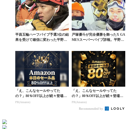
平昌五輪ハーフパイプ予選3位の結
戸塚優斗が完全優勝を飾ったX GA
果を受けて確信に変わった平野歩
MESスーパーパイプ詳報。平野流
夢の金メダル
佳も3位に
「え、こんなセールやってた
「え、こんなセールやってた
の？」80％OFF以上が続々登場！
の？」80％OFF以上が続々登場！
Amazonの本気が...
Amazonの本気が...
PR(Amazon)
PR(Amazon)
Recommended by