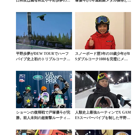
口和友は國母和宏や平野歩夢のよ
塚優斗が2年連続銀メダル獲得とい
うになれるか
う快挙
平野歩夢がDEW TOURでハーフ
スノーボード歴3年の10歳少年がB
パイプ史上初のトリプルコーク成
Sダブルコーク1080を完璧にメイ
功。優勝は戸塚優...
クする衝撃映...
ショーンの復帰戦で戸塚優斗が完
人類史上最強ルーティンでX GAM
勝。前人未到の超衝撃ルーティン
ESスーパーパイプを制した平野歩
への挑戦を表明
夢に迫る