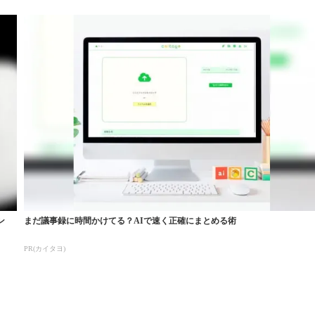
ン
まだ議事録に時間かけてる？AIで速く正確にまとめる術
PR(カイタヨ)