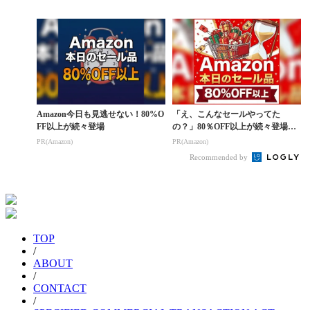
オ出演の快挙
T’S TITS!...
Amazon今日も見逃せない！80%O
「え、こんなセールやってた
FF以上が続々登場
の？」80％OFF以上が続々登場！
Amazonの本気が...
PR(Amazon)
PR(Amazon)
Recommended by
TOP
/
ABOUT
/
CONTACT
/