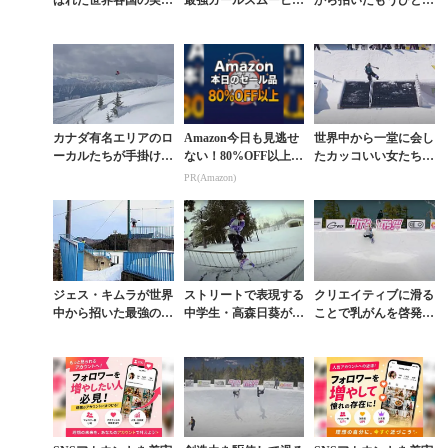
派ガールズ集結『TH
に招聘された高橋博美
の最強オンナ。MIYO
E UNINVITED Ⅱ』
＆34
Nフルパート
カナダ有名エリアのロ
Amazon今日も見逃せ
世界中から一堂に会し
ーカルたちが手掛ける
ない！80%OFF以上が
たカッコいい女たちが
情熱的なDIY映像作品
続々登場
時代を変える「UNIN
PR(Amazon)
VITED INVITATION
AL」
ジェス・キムラが世界
ストリートで表現する
クリエイティブに滑る
中から招いた最強のオ
中学生・高森日葵がC
ことで乳がんを啓発す
ンナのひとり。高橋博
APITAグローバルビ
る社会貢献イベント
美フルパート
デオ出演の快挙
「IT’S TITS!」