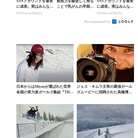
SNSアカウントを着実
創造力を駆使して滑る
SNSアカウントを着実
に成長。実はみんなコ
ことで乳がんの早期発
に成長。実はみんなコ
コ使ってます。
見を啓発するボウルセ
コ使ってます。
PR(Dreaw合同会社)
PR(Dreaw合同会社)
ッション「IT’S TIT
Recommended by
S!」
日本からはMiyonが選ばれた世界
ジェス・キムラ主宰の最強ガール
各国の実力派ガールズ集結『THE
ズムービーに招聘された高橋博美
UNINVI...
＆34