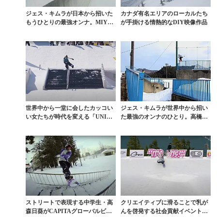
ジェス・キムラが日本から招いた
カナダ有名エリアのローカルたち
もうひとりの最強オンナ。MIYO
が手掛ける情熱的なDIY映像作品
Nフルパート
世界中から一堂に会したカッコい
ジェス・キムラが世界中から招い
い女たちが時代を変える「UNINV
た最強のオンナのひとり。高橋博
ITED INV...
美フルパート
ストリートで表現する中学生・高
クリエイティブに滑ることで乳が
森日葵がCAPITAグローバルビデ
んを啓発する社会貢献イベント「I