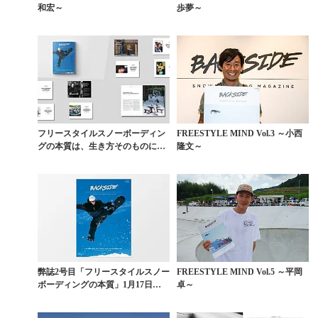
和宏～
歩夢～
フリースタイルスノーボーディン
FREESTYLE MIND Vol.3 ～小西
グの本質は、生き方そのものにあ
隆文～
った【創刊10周年特...
弊誌2号目「フリースタイルスノー
FREESTYLE MIND Vol.5 ～平岡
ボーディングの本質」1月17日
卓～
（火）発売