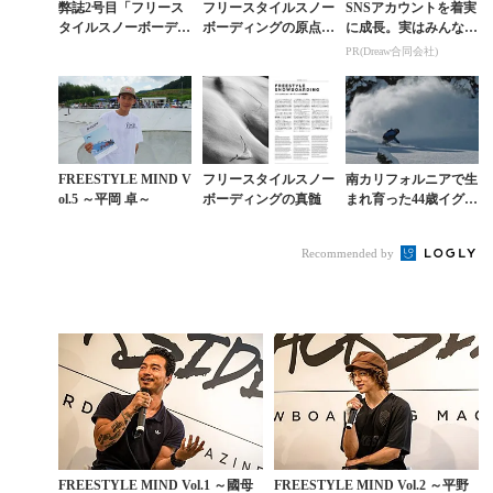
弊誌2号目「フリース
フリースタイルスノー
SNSアカウントを着実
タイルスノーボーディ
ボーディングの原点で
に成長。実はみんなコ
ングの本質」1月17日
あるスケートライクな
コ使ってます。
PR(Dreaw合同会社)
（火）発売
カッコよさ
FREESTYLE MIND V
フリースタイルスノー
南カリフォルニアで生
ol.5 ～平岡 卓～
ボーディングの真髄
まれ育った44歳イグチ
と23歳レオンの歴史を
なぞった共演
Recommended by
FREESTYLE MIND Vol.1 ～國母
FREESTYLE MIND Vol.2 ～平野