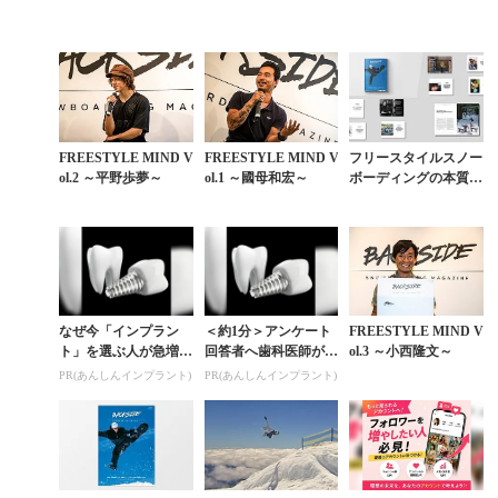
FREESTYLE MIND V
FREESTYLE MIND V
フリースタイルスノー
ol.2 ～平野歩夢～
ol.1 ～國母和宏～
ボーディングの本質
は、生き方そのものに
あった【創刊10周年特
別企画】
なぜ今「インプラン
＜約1分＞アンケート
FREESTYLE MIND V
ト」を選ぶ人が急増
回答者へ歯科医師が監
ol.3 ～小西隆文～
中？65歳以上の方は要
修したガイドブックを
PR(あんしんインプラント)
PR(あんしんインプラント)
確認。抜けた歯の放置
プレゼント。65歳以上
は驚きのリスク
の方は確認してみて