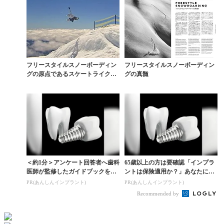
フリースタイルスノーボーディン
フリースタイルスノーボーディン
グの原点であるスケートライクな
グの真髄
カッコよさ
＜約1分＞アンケート回答者へ歯科
65歳以上の方は要確認「インプラ
医師が監修したガイドブックをプ
ントは保険適用か？」あなたに沿
レゼント。65歳以...
った治療法や費用を...
PR(あんしんインプラント)
PR(あんしんインプラント)
Recommended by