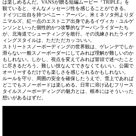
は楽しめるんだ。VANSが贈る短編ムービー『TRIPLE』を
観ていると、そんなメッセージ性を感じることができる。
ドイツに出自を持つベニー・アーバン、米ミネソタ州よりダ
ニマルズ、紅一点のエストニア出身であるイヴィカ・ユルゲ
ンソンといった個性的かつ攻撃的なアーバンライダーたち
が、北海道でシューティングを敢行。その洗練されたライデ
ィングスタイルは、ただただカッコいい。
ストリートスノーボーディングの世界観は、ゲレンデでしか
滑らない一般スノーボーダーにしてみれば理解が難しいのか
もしれない。しかし、視点を変えてみれば冒頭で述べたこと
に尽きるだろう。難しい技なんてできなくてもいい。公園で
オーリーするだけでも楽しさを感じられるかもしれない。
ルールを守り、周囲の安全を確保したうえで、雪上であれば
どこでもスノーボードは楽しめる。日常に溶け込むフリース
タイルスノーボーディングの魅力とは、根本にはそういった
想いがあるはずだ。