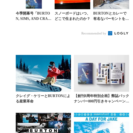
今季開幕号「BURTO
スノーボードはいつ、
BURTONとカレーで
N, SIMS, AND CRAI
どこで生まれたのか？
有名なバーモントをゼ
G KELLY ─フリース
ブ・パウエルらが巡る
タイル温故知新─」...
道路トリップ【後編】
Recommended by
クレイグ・ケリーとBURTONによ
【創刊8周年特別企画】弊誌バック
る産業革命
ナンバー800円引きキャンペーン第
5弾「BURT...