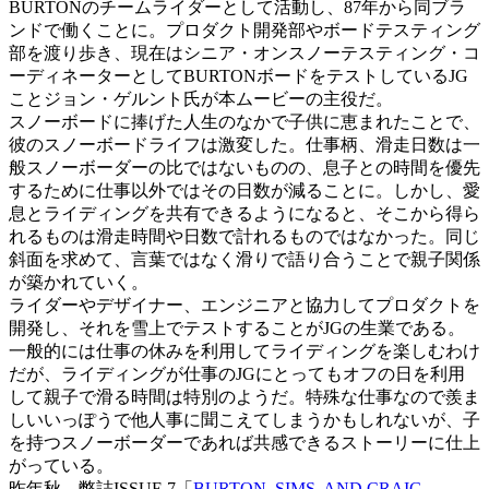
BURTONのチームライダーとして活動し、87年から同ブラ
ンドで働くことに。プロダクト開発部やボードテスティング
部を渡り歩き、現在はシニア・オンスノーテスティング・コ
ーディネーターとしてBURTONボードをテストしているJG
ことジョン・ゲルント氏が本ムービーの主役だ。
スノーボードに捧げた人生のなかで子供に恵まれたことで、
彼のスノーボードライフは激変した。仕事柄、滑走日数は一
般スノーボーダーの比ではないものの、息子との時間を優先
するために仕事以外ではその日数が減ることに。しかし、愛
息とライディングを共有できるようになると、そこから得ら
れるものは滑走時間や日数で計れるものではなかった。同じ
斜面を求めて、言葉ではなく滑りで語り合うことで親子関係
が築かれていく。
ライダーやデザイナー、エンジニアと協力してプロダクトを
開発し、それを雪上でテストすることがJGの生業である。
一般的には仕事の休みを利用してライディングを楽しむわけ
だが、ライディングが仕事のJGにとってもオフの日を利用
して親子で滑る時間は特別のようだ。特殊な仕事なので羨ま
しいいっぽうで他人事に聞こえてしまうかもしれないが、子
を持つスノーボーダーであれば共感できるストーリーに仕上
がっている。
昨年秋、弊誌ISSUE 7「
BURTON, SIMS, AND CRAIG