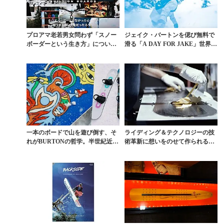
プロアマ老若男女問わず「スノー
ジェイク・バートンを偲び無料で
ボーダーという生き方」について
滑る「A DAY FOR JAKE」世界13
改めて考えたい
カ所3...
一本のボードで山を遊び倒す、そ
ライディング＆テクノロジーの技
れがBURTONの哲学。半世紀近く
術革新に想いをのせて作られるボ
かけて築き上げた...
ードたち