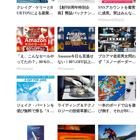
クレイグ・ケリーとB
【創刊8周年特別企
SNSアカウントを着実
URTONによる産業革
画】弊誌バックナンバ
に成長。実はみんなコ
命
ー800円引きキャンペ
コ使ってます。
PR(Dreaw合同会社)
ーン第5弾「BURTO
N, SIMS, ...
「え、こんなセールや
Amazon今日も見逃せ
プロアマ老若男女問わ
ってたの？」80％OFF
ない！80%OFF以上が
ず「スノーボーダーと
以上が続々登場！Am
続々登場
いう生き方」について
PR(Amazon)
PR(Amazon)
azonの本気が凄すぎる
改めて考えたい
ジェイク・バートンを
ライディング＆テクノ
一本のボードで山を遊
偲び無料で滑る「A D
ロジーの技術革新に想
び倒す、それがBURT
AY FOR JAKE」世界
いをのせて作られるボ
ONの哲学。半世紀近
13カ所3月13日開催
ードたち
くかけて築き上げたフ
リースタイルの普遍...