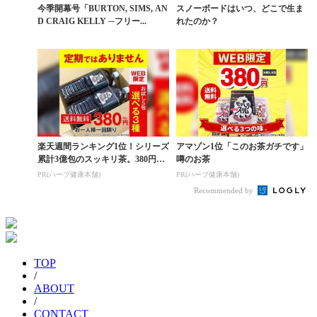
今季開幕号「BURTON, SIMS, AN
スノーボードはいつ、どこで生ま
D CRAIG KELLY ─フリー...
れたのか？
楽天週間ランキング1位！シリーズ
アマゾン1位「このお茶ガチです」
累計3億包のスッキリ茶。380円で
噂のお茶
お試し
PR(ハーブ健康本舗)
PR(ハーブ健康本舗)
Recommended by
TOP
/
ABOUT
/
CONTACT