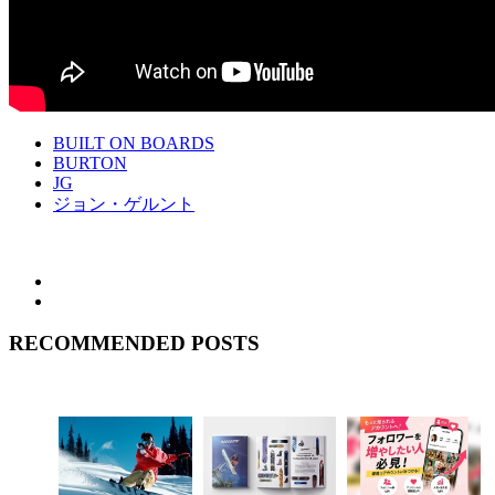
BUILT ON BOARDS
BURTON
JG
ジョン・ゲルント
RECOMMENDED POSTS