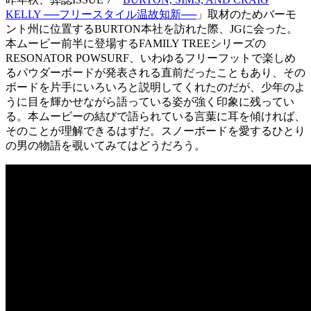
KELLY ──フリースタイル温故知新──
」取材のためバーモ
ント州に位置するBURTON本社を訪れた際、JGに会った。
本ムービー前半に登場するFAMILY TREEシリーズの
RESONATOR POWSURF、いわゆるフリーフットで楽しめ
るパウダーボードが発表される直前だったこともあり、その
ボードを片手にいろいろと説明してくれたのだが、少年のよ
うに目を輝かせながら語っている姿が強く印象に残ってい
る。本ムービーの結びで語られている言葉に耳を傾ければ、
そのことが理解できるはずだ。スノーボードを愛するひとり
の男の物語を覗いてみてはどうだろう。