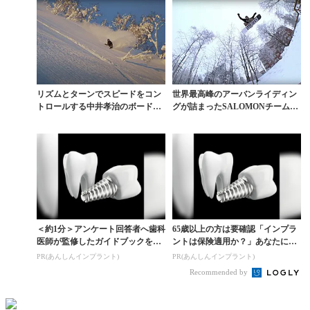
リズムとターンでスピードをコン
世界最高峰のアーバンライディン
トロールする中井孝治のボードテ
グが詰まったSALOMONチームビ
スト舞台裏『RIZU...
デオ予告編
＜約1分＞アンケート回答者へ歯科
65歳以上の方は要確認「インプラ
医師が監修したガイドブックをプ
ントは保険適用か？」あなたに沿
レゼント。65歳以...
った治療法や費用を...
PR(あんしんインプラント)
PR(あんしんインプラント)
Recommended by