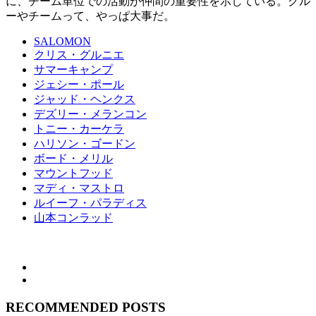
に、チーム単位での活動が仲間の重要性を示している。クル
ーやチームって、やっぱ大事だ。
SALOMON
クリス・グルニエ
サマーキャンプ
ジェシー・ポール
ジャッド・ヘンクス
デズリー・メランコン
トニー・カーケラ
ハリソン・ゴードン
ボード・メリル
マウントフッド
マディ・マストロ
ルイーフ・パラディス
山本コンラッド
RECOMMENDED POSTS