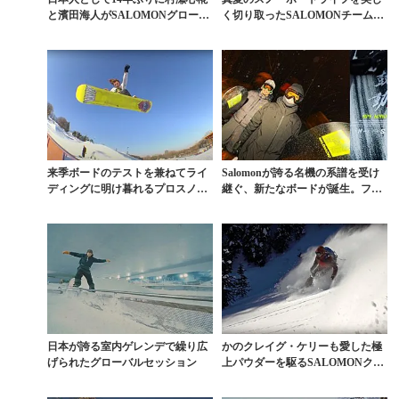
と濱田海人がSALOMONグローバ
く切り取ったSALOMONチームの
ルチームに加入
7日間
来季ボードのテストを兼ねてライ
Salomonが誇る名機の系譜を受け
ディングに明け暮れるプロスノー
継ぐ、新たなボードが誕生。フリ
ボーダーという職業
ーライドの“気...
日本が誇る室内ゲレンデで繰り広
かのクレイグ・ケリーも愛した極
げられたグローバルセッション
上パウダーを駆るSALOMONクル
ー