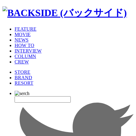
FEATURE
MOVIE
NEWS
HOW TO
INTERVIEW
COLUMN
CREW
STORE
BRAND
RESORT