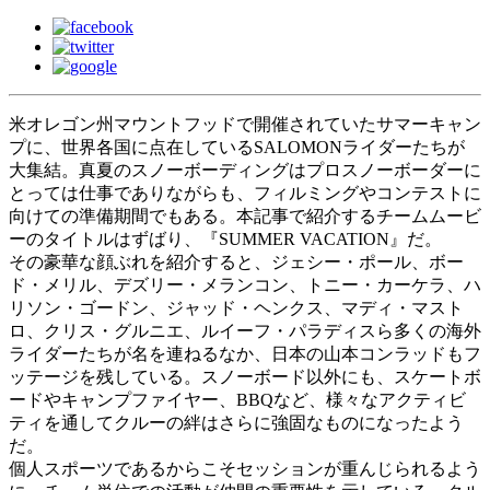
米オレゴン州マウントフッドで開催されていたサマーキャン
プに、世界各国に点在しているSALOMONライダーたちが
大集結。真夏のスノーボーディングはプロスノーボーダーに
とっては仕事でありながらも、フィルミングやコンテストに
向けての準備期間でもある。本記事で紹介するチームムービ
ーのタイトルはずばり、『SUMMER VACATION』だ。
その豪華な顔ぶれを紹介すると、ジェシー・ポール、ボー
ド・メリル、デズリー・メランコン、トニー・カーケラ、ハ
リソン・ゴードン、ジャッド・ヘンクス、マディ・マスト
ロ、クリス・グルニエ、ルイーフ・パラディスら多くの海外
ライダーたちが名を連ねるなか、日本の山本コンラッドもフ
ッテージを残している。スノーボード以外にも、スケートボ
ードやキャンプファイヤー、BBQなど、様々なアクティビ
ティを通してクルーの絆はさらに強固なものになったよう
だ。
個人スポーツであるからこそセッションが重んじられるよう