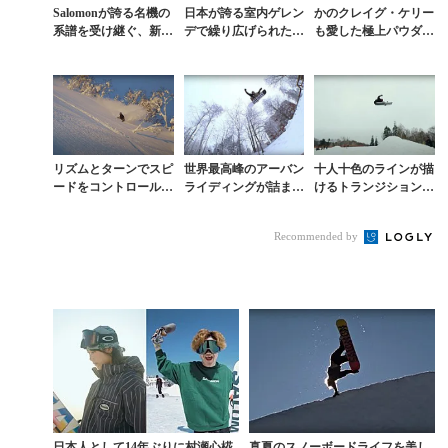
Salomonが誇る名機の
日本が誇る室内ゲレン
かのクレイグ・ケリー
系譜を受け継ぐ、新た
デで繰り広げられたグ
も愛した極上パウダー
なボードが誕生。フリ
ローバルセッション
を駆るSALOMONク
ーライドの“気持ちよ
ルー
さ”を追求した...
リズムとターンでスピ
世界最高峰のアーバン
十人十色のラインが描
ードをコントロールす
ライディングが詰まっ
けるトランジション天
る中井孝治のボードテ
たSALOMONチーム
国「R-JAM」SALOM
スト舞台裏『RIZUM
ビデオ予告編
ONエディット動画
Recommended by
U』
日本人として14年ぶりに村瀬心椛
真夏のスノーボードライフを美し