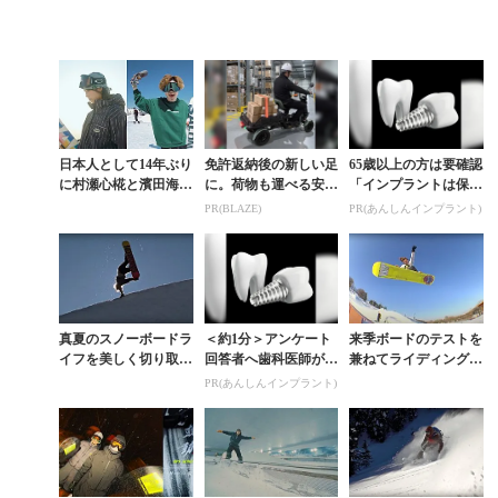
日本人として14年ぶり
免許返納後の新しい足
65歳以上の方は要確認
に村瀬心椛と濱田海人
に。荷物も運べる安定
「インプラントは保険
がSALOMONグロー
の4輪シニアカー
適用か？」あなたに沿
PR(BLAZE)
PR(あんしんインプラント)
バルチームに加入
った治療法や費用を解
説
真夏のスノーボードラ
＜約1分＞アンケート
来季ボードのテストを
イフを美しく切り取っ
回答者へ歯科医師が監
兼ねてライディングに
たSALOMONチーム
修したガイドブックを
明け暮れるプロスノー
PR(あんしんインプラント)
の7日間
プレゼント。65歳以上
ボーダーという職業
の方は確認してみて