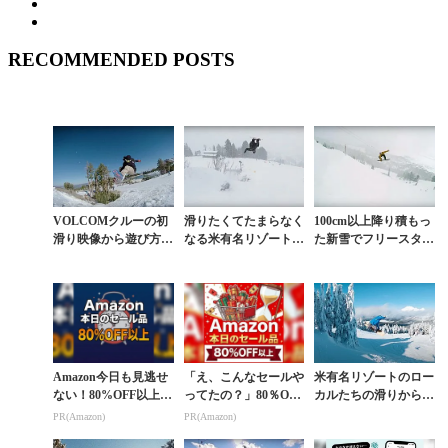
RECOMMENDED POSTS
VOLCOMクルーの初
滑りたくてたまらなく
100cm以上降り積もっ
滑り映像から遊び方を
なる米有名リゾート・
た新雪でフリースタイ
盗め
ジャクソンホールの開
ルに遊ぶベテランの滑
幕ムービー
り
Amazon今日も見逃せ
「え、こんなセールや
米有名リゾートのロー
ない！80%OFF以上が
ってたの？」80％OFF
カルたちの滑りから学
続々登場
以上が続々登場！Am
ぶ。ゲレンデを最大限
PR(Amazon)
PR(Amazon)
azonの本気が凄すぎる
に活かした遊び方