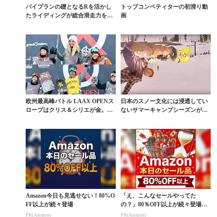
パイプランの礎となるRを活かし
トップコンペティターの初滑り動
たライディングが総合滑走力を高
画
める
欧州最高峰バトル LAAX OPENス
日本のスノー文化には浸透してい
ロープはクリス＆シリエが金。岩
ないサマーキャンプシーズンが米
渕5位、國武...
で開幕
Amazon今日も見逃せない！80%O
「え、こんなセールやってた
FF以上が続々登場
の？」80％OFF以上が続々登場！
Amazonの本気が...
PR(Amazon)
PR(Amazon)