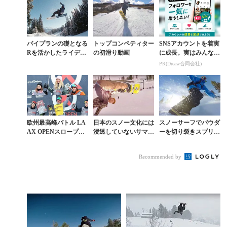
パイプランの礎となる
トップコンペティター
SNSアカウントを着実
Rを活かしたライディ
の初滑り動画
に成長。実はみんなコ
ングが総合滑走力を高
コ使ってます。
PR(Dreaw合同会社)
める
欧州最高峰バトル LA
日本のスノー文化には
スノーサーフでパウダ
AX OPENスロープは
浸透していないサマー
ーを切り裂きスプリッ
クリス＆シリエが金。
キャンプシーズンが米
トボードで飛びまくる
岩渕5位、國武9位
で開幕
46歳の熱き滑り
Recommended by