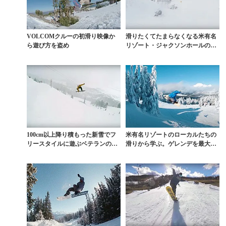
VOLCOMクルーの初滑り映像か
滑りたくてたまらなくなる米有名
ら遊び方を盗め
リゾート・ジャクソンホールの開
幕ムービー
100cm以上降り積もった新雪でフ
米有名リゾートのローカルたちの
リースタイルに遊ぶベテランの滑
滑りから学ぶ。ゲレンデを最大限
り
に活かした遊び方