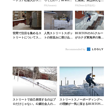
ードコア社会人がスト
ってたの？」80％OFF
に成長。実はみんなコ
リートに残した生き様
以上が続々登場！Am
コ使ってます。
PR(Amazon)
PR(Dreaw合同会社)
azonの本気が凄すぎる
世間で注目を集めるス
人気ストリートスポッ
BURTONのAGクルー
トリートについてスノ
トの街並みに溶け込む
がカナダ東海岸の海に
ーボーダーとして改め
アンティ・ユシラの美
囲まれたストリートで
て考える
ライディング
魅せる『FOUR IF BY
Recommended by
SEA...
ストリートで自己表現するのはプ
ストリートスノーボーディングへ
ロだけじゃない。42歳社会人の熱
の理解が一気に深まるBURTONム