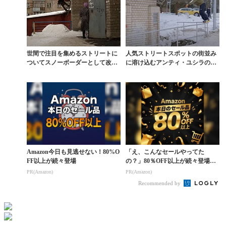
世間で注目を集めるストリートに
人気ストリートスポットの街並み
ついてスノーボーダーとして改め
に溶け込むアンティ・ユシラの美
て考える
ライディング
Amazon今日も見逃せない！80%O
「え、こんなセールやってた
FF以上が続々登場
の？」80％OFF以上が続々登場！
Amazonの本気が...
PR(Amazon)
PR(Amazon)
Recommended by