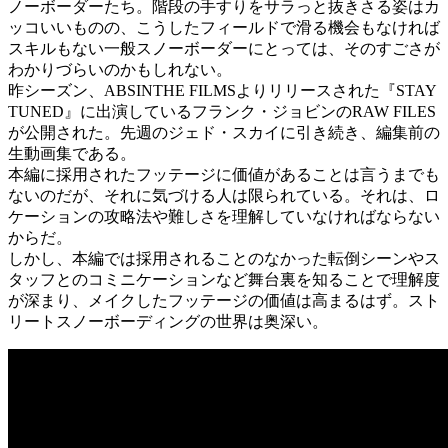
ノーボーダーたち。階段の手すりをサラっと抜きさる姿はカ
ッコいいものの、こうしたフィールドで滑る機会もなければ
スキルもない一般スノーボーダーにとっては、そのすごさが
わかりづらいのかもしれない。
昨シーズン、ABSINTHE FILMSよりリリースされた『STAY
TUNED』に出演しているフランク・ジョビンのRAW FILES
が公開された。先週のジェド・スカイに引き続き、編集前の
生動画集である。
本編に採用されたフッテージに価値があることは言うまでも
ないのだが、それに気づける人は限られている。それは、ロ
ケーションの攻略法や難しさを理解していなければならない
からだ。
しかし、本編では採用されることのなかった転倒シーンやス
タッフとのコミニケーションなど舞台裏を知ることで理解度
が深まり、メイクしたフッテージの価値は高まるはず。スト
リートスノーボーディングの世界は奥深い。