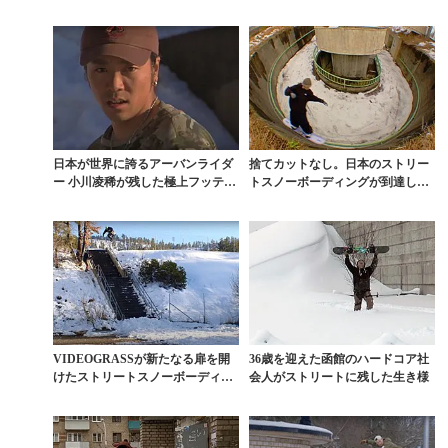
き想いが込められた...
ービー
日本が世界に誇るアーバンライダ
捨てカットなし。日本のストリー
ー 小川凌稀が残した極上フッテー
トスノーボーディングが到達した
ジ集
極致。KIYO FI...
VIDEOGRASSが新たなる扉を開
36歳を迎えた函館のハードコア社
けたストリートスノーボーディン
会人がストリートに残した生き様
グの最高傑作『...