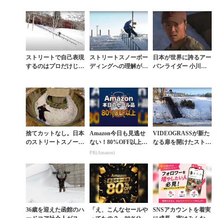
ストリートで自己表現
ストリートスノーボー
日本が世界に誇るアー
するのはプロだけじゃ
ディングへの理解が一
バンライダー 小川凌
ない。42歳社会人の熱
気に深まるBURTON
稀が残した極上フッテ
き想いが込められたフ
ムービー
ージ集
ルパート動画
捨てカットなし。日本
Amazon今日も見逃せ
VIDEOGRASSが新た
のストリートスノーボ
ない！80%OFF以上が
なる扉を開けたストリ
ーディングが到達した
続々登場
ートスノーボーディン
PR(Amazon)
極致。KIYO FILM
グの最高傑作『SEAR
『NEKOSOG...
ECH PA...
36歳を迎えた函館のハ
「え、こんなセールや
SNSアカウントを着実