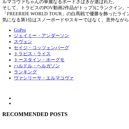
ルマコヴァちゃんの華麗なるボードさばきが選ばれた。
そして、トラビスのPOV動画2作品がトップ3にランクイン
「FREERIDE WORLD TOUR」の白馬戦で優勝を飾ったラ
気になる第1位はスノーボードやスキーではなく、意外なが
GoPro
ジェイミー・アンダーソン
スヴェン
セイジ・コッツェンバーグ
トラビス・ライス
トースタイン・ホーグモ
ハルドル・ヘルガソン
ランキング
ヴァシリーサ・エルマコヴァ
RECOMMENDED POSTS