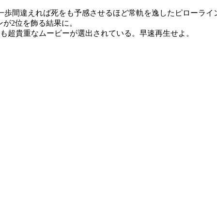
。一歩間違えれば死をも予感させるほど常軌を逸したピローライ
インが2位を飾る結果に。
らも超貴重なムービーが選出されている。早速再生せよ。