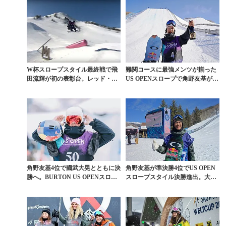
W杯スロープスタイル最終戦で飛
難関コースに最強メンツが揃った
田流輝が初の表彰台。レッド・ジ
US OPENスロープで角野友基が圧
ェラードが金
勝。完全復活
角野友基4位で國武大晃とともに決
角野友基が準決勝4位でUS OPEN
勝へ。BURTON US OPENスロー
スロープスタイル決勝進出。大塚
プ準決勝...
健も5位と健闘