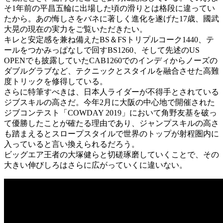
そ1年前の平昌五輪に出場した頃の滑りとは格段に違ってい
たから。あの悔しさをバネに著しく進化を遂げた17歳、國武
大晃の現在の実力をご覧いただきたい。
キレと安定感を兼ね備えたBS＆FSトリプルコーク1440、テ
ールをつかみっぱなしで回すBS1260、そして先述のUS
OPENでも披露していたCAB1260でのインディからノーズの
ダブルグラブなど、テクニックとスタイルを融合させた高難
度トリックを修得している。
さらに特筆すべきは、日本人ライダーが不得手とされている
ジブスキルの高さだ。今年2月に大阪の中心地で開催された
ジブコンテスト「COWDAY 2019」において角野友基を破っ
て優勝したことが確たる理由であり、ジャンプスキルの高さ
も踏まえるとスロープスタイルで世界のトップが射程圏内に
入っていると言い換えられるだろう。
ビッグエア王者の大塚健らと切磋琢磨していくことで、その
大きい伸びしろはさらに広がっていくに違いない。