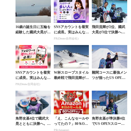
16歳の誕生日に五輪を
SNSアカウントを着実
飛田流輝が2位、國武
経験した國武大晃がさ
に成長。実はみんなコ
大晃が3位で決勝へ。
らなる進化を遂げた18
コ使ってます。
US OPENスロープス
PR(Dreaw合同会社)
歳の冬
タイル準決勝
SNSアカウントを着実
W杯スロープスタイル
難関コースに最強メン
に成長。実はみんなコ
最終戦で飛田流輝が初
ツが揃ったUS OPEN
コ使ってます。
の表彰台。レッド・ジ
スロープで角野友基が
PR(Dreaw合同会社)
ェラードが金
圧勝。完全復活
角野友基4位で國武大
「え、こんなセールや
角野友基が準決勝4位
晃とともに決勝へ。B
ってたの？」80％OFF
でUS OPENスロープ
URTON US OPENス
以上が続々登場！Am
スタイル決勝進出。大
PR(Amazon)