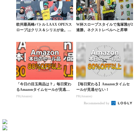
欧州最高峰バトル LAAX OPENス
W杯スロープスタイルで鬼塚雅が2
ロープはクリス＆シリエが金。岩
連勝。ネクストレベルへと昇華
渕5位、國武...
「今日の目玉商品は？」毎日変わ
【毎日変わる】Amazonタイムセ
るAmazonタイムセールが見逃せ
ールが見逃せない！
ない
PR(Amazon)
PR(Amazon)
Recommended by