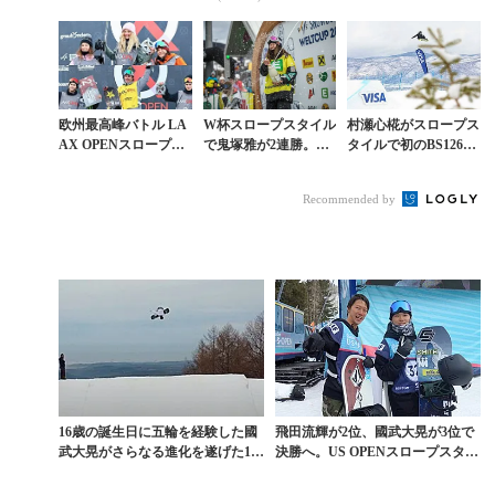
ロープ準決勝ルポ
azonの本気が凄すぎる
塚健も5位と健闘
欧州最高峰バトル LA
W杯スロープスタイル
村瀬心椛がスロープス
AX OPENスロープは
で鬼塚雅が2連勝。ネ
タイルで初のBS1260
クリス＆シリエが金。
クストレベルへと昇華
を決めるも5位。FIS
岩渕5位、國武9位
世界選手権
Recommended by
16歳の誕生日に五輪を経験した國
飛田流輝が2位、國武大晃が3位で
武大晃がさらなる進化を遂げた18
決勝へ。US OPENスロープスタイ
歳の冬
ル準決勝