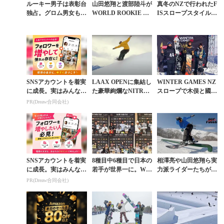
ルーキー男子は表彰台
山田悠翔と渡部陸斗が
真冬のNZで行われたF
独占。グロム男女も優
WORLD ROOKIE FI
ISスロープスタイル大
勝とスロープでも10代
NALSスロープスタイ
会で日本の10代ライダ
の日本人が大躍進
ル両部門で準優勝
ーたちが躍進
SNSアカウントを着実
LAAX OPENに集結し
WINTER GAMES NZ
に成長。実はみんなコ
た豪華絢爛なNITRO
スロープで木俣と國武
コ使ってます。
チーム動画で新星・山
がワンツー。13歳の長
PR(Dreaw合同会社)
田悠翔が大抜擢
谷川が4位
SNSアカウントを着実
8種目中6種目で日本の
相澤亮や山田悠翔ら実
に成長。実はみんなコ
若手が世界一に。WO
力派ライダーたちがH
コ使ってます。
RLD ROOKIE FINAL
AKUBA47で魅せるパ
PR(Dreaw合同会社)
Sハイライト動画
ークラップ動画