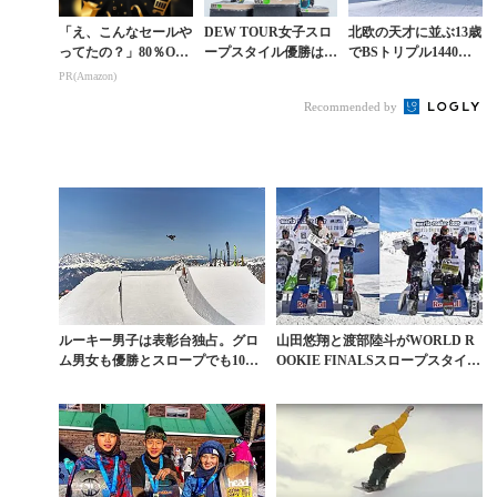
「え、こんなセールや
DEW TOUR女子スロ
北欧の天才に並ぶ13歳
ってたの？」80％OFF
ープスタイル優勝は女
でBSトリプル1440を
以上が続々登場！Am
王ジェイミー・アンダ
メイクした山田悠翔の
PR(Amazon)
azonの本気が凄すぎる
ーソン
素顔
Recommended by
ルーキー男子は表彰台独占。グロ
山田悠翔と渡部陸斗がWORLD R
ム男女も優勝とスロープでも10代
OOKIE FINALSスロープスタイル
の日本人が大躍進
両部門...