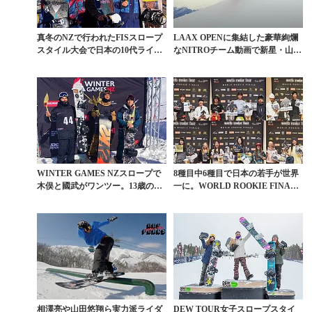
真冬のNZで行われたFISスロープ
LAAX OPENに集結した豪華絢爛
スタイル大会で日本の10代ライダ
なNITROチーム動画で新星・山田
ーたちが躍進
悠翔が大抜...
WINTER GAMES NZスロープで
8種目中6種目で日本の若手が世界
木俣と國武がワンツー。13歳の長
一に。WORLD ROOKIE FINALS
谷川が4...
ハイ...
相澤亮や山田悠翔ら実力派ライダ
DEW TOUR女子スロープスタイ