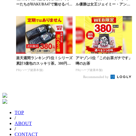
ーたちがHAKUBA47で魅せるパー
ル優勝は女王ジェイミー・アンダ
クラップ動画
ーソン
楽天週間ランキング1位！シリーズ
アマゾン1位「このお茶ガチです」
累計3億包のスッキリ茶。380円で
噂のお茶
お試し
PR(ハーブ健康本舗)
PR(ハーブ健康本舗)
Recommended by
TOP
/
ABOUT
/
CONTACT