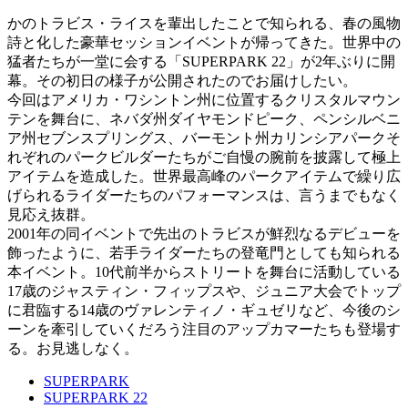
かのトラビス・ライスを輩出したことで知られる、春の風物
詩と化した豪華セッションイベントが帰ってきた。世界中の
猛者たちが一堂に会する「SUPERPARK 22」が2年ぶりに開
幕。その初日の様子が公開されたのでお届けしたい。
今回はアメリカ・ワシントン州に位置するクリスタルマウン
テンを舞台に、ネバダ州ダイヤモンドピーク、ペンシルベニ
ア州セブンスプリングス、バーモント州カリンシアパークそ
れぞれのパークビルダーたちがご自慢の腕前を披露して極上
アイテムを造成した。世界最高峰のパークアイテムで繰り広
げられるライダーたちのパフォーマンスは、言うまでもなく
見応え抜群。
2001年の同イベントで先出のトラビスが鮮烈なるデビューを
飾ったように、若手ライダーたちの登竜門としても知られる
本イベント。10代前半からストリートを舞台に活動している
17歳のジャスティン・フィップスや、ジュニア大会でトップ
に君臨する14歳のヴァレンティノ・ギュゼリなど、今後のシ
ーンを牽引していくだろう注目のアップカマーたちも登場す
る。お見逃しなく。
SUPERPARK
SUPERPARK 22