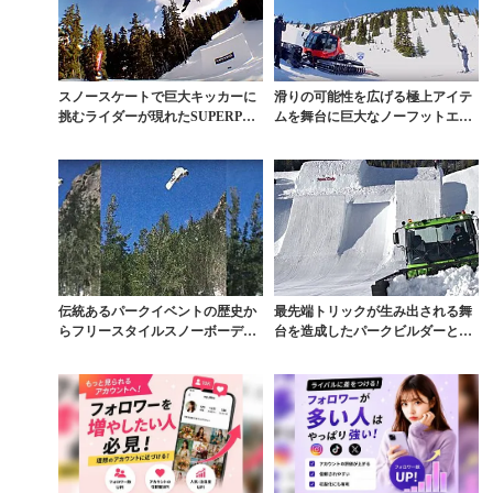
スノースケートで巨大キッカーに
滑りの可能性を広げる極上アイテ
挑むライダーが現れたSUPERPAR
ムを舞台に巨大なノーフットエア
Kセッション
などが炸裂
伝統あるパークイベントの歴史か
最先端トリックが生み出される舞
らフリースタイルスノーボーディ
台を造成したパークビルダーとい
ングの軌跡をたどる
う存在価値