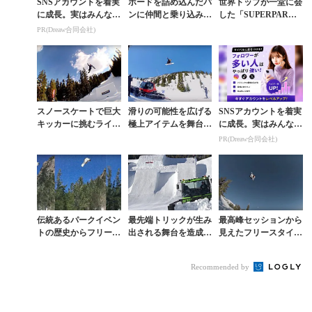
SNSアカウントを着実
ボードを詰め込んだバ
世界トップが一堂に会
に成長。実はみんなコ
ンに仲間と乗り込みセ
した「SUPERPAR
コ使ってます。
ッション三昧の極上ロ
K」でもっとも目立っ
PR(Dreaw合同会社)
ードトリップ
たヤツらとは？
スノースケートで巨大
滑りの可能性を広げる
SNSアカウントを着実
キッカーに挑むライダ
極上アイテムを舞台に
に成長。実はみんなコ
ーが現れたSUPERPA
巨大なノーフットエア
コ使ってます。
PR(Dreaw合同会社)
RKセッション
などが炸裂
伝統あるパークイベン
最先端トリックが生み
最高峰セッションから
トの歴史からフリース
出される舞台を造成し
見えたフリースタイル
タイルスノーボーディ
たパークビルダーとい
スノーボーディングに
ングの軌跡をたどる
う存在価値
不可欠な“個性”
Recommended by