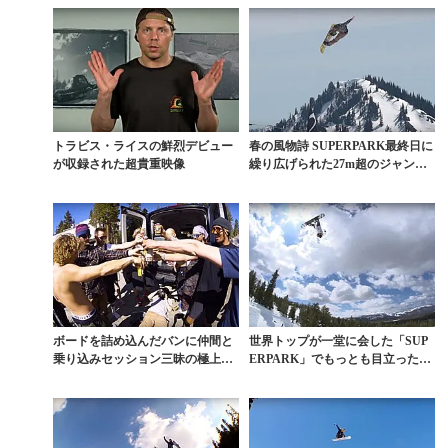
トラビス・ライスの鮮烈デビュー
春の風物詩 SUPERPARK最終日に
が収録された超貴重映像
繰り広げられた27m超のジャンプ
セッション
ボードを詰め込んだバンに仲間と
世界トップが一堂に会した「SUP
乗り込みセッション三昧の極上ロ
ERPARK」でもっとも目立ったヤ
ードトリップ
ツらとは？