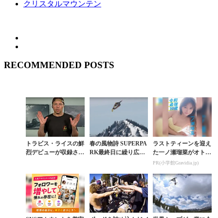
クリスタルマウンテン
RECOMMENDED POSTS
トラビス・ライスの鮮
春の風物詩 SUPERPA
ラストティーンを迎え
烈デビューが収録され
RK最終日に繰り広げ
た一ノ瀬瑠菜がオトナ
た超貴重映像
られた27m超のジャン
の魅力を増していく
PR(小学館Gravidia.jp)
プセッション